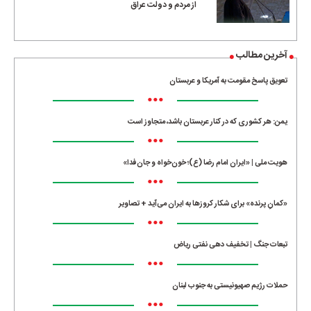
از مردم و دولت عراق
آخرین مطالب
تعویق پاسخ مقومت به آمریکا و عربستان
•••
یمن: هر کشوری که در کنار عربستان باشد، متجاوز است
•••
هویت ملی | «ایران امام رضا (ع)؛ خون‌خواه و جان‌فدا»
•••
«کمانِ پرنده» برای شکار کروزها به ایران می‌آید + تصاویر
•••
تبعات جنگ | تخفیف دهی نفتی ریاض
•••
حملات رژیم صهیونیستی به جنوب لبنان
•••