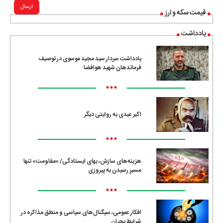
ارسال
قیمت سکه و ارز
یادداشت
یادداشت سردار سید مجید موسوی در توصیف
فرماندهان شهید هوافضا
•••
اکبر عبدی به روایتی دیگر
•••
هزینه‌های سازش، بهای ایستادگی/ «مقاومت» تنها
مسیرِ رسیدن به پیروزی
•••
افکار عمومی، سیگنال‌های سیاسی و منطق مذاکره در
شرایط بحران