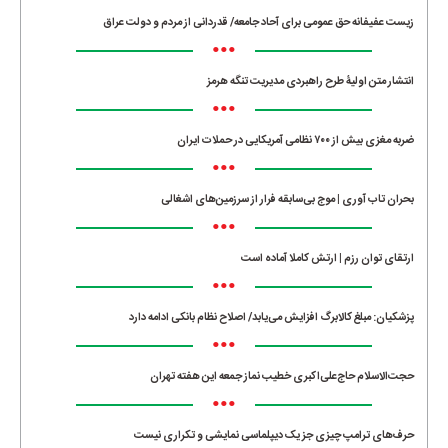
زیست عفیفانه حق عمومی برای آحاد جامعه/ قدردانی از مردم و دولت عراق
•••
انتشار متن اولیۀ طرح راهبردی مدیریت تنگه هرمز
•••
ضربه مغزی بیش از ۷۰۰ نظامی آمریکایی در حملات ایران
•••
بحران تاب آوری | موج بی‌سابقه فرار از سرزمین‌های اشغالی
•••
ارتقای توان رزم | ارتش کاملا آماده است
•••
پزشکیان: مبلغ کالابرگ افزایش می‌یابد/ اصلاح نظام بانکی ادامه دارد
•••
حجت‌الاسلام حاج‌علی‌اکبری خطیب نماز جمعه این هفته تهران
•••
حرف‌های ترامپ چیزی جز یک دیپلماسی نمایشی و تکراری نیست