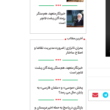
•••
خبرنگار متعهد، هم‌سنگر
رزمندگان پشت لانچر
است
آخرین مطالب
بحران ناترازی | ضرورت مدیریت تقاضا و
اصلاح ساختار
•••
خبرنگار متعهد، هم‌سنگر رزمندگان پشت
لانچر است
•••
پخش «موسی» و «سلمان فارسی» به
پایان سال می رسد؟
•••
بازنگری در پاسخ به حمله اخیر عربستان و