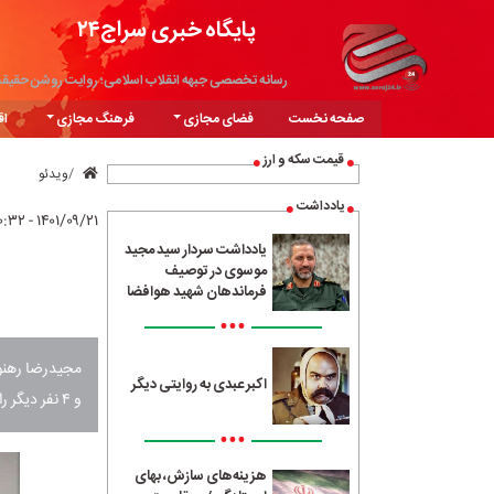
پایگاه خبری سراج۲۴
رسانه تخصصی جبهه انقلاب اسلامی؛ روایت روشن حقیق
صفحه نخست
فضای مجازی
فرهنگ مجازی
اق
قیمت سکه و ارز
ویدئو
یادداشت
۱۴۰۱/۰۹/۲۱ - ۱۰:۳۲
یادداشت سردار سید مجید
موسوی در توصیف
فرماندهان شهید هوافضا
•••
اکبر عبدی به روایتی دیگر
و ۴ نفر دیگر را مجروح کرده بود، صبح امروز در مشهد و در ملأعام اعدام شد.
•••
هزینه‌های سازش، بهای