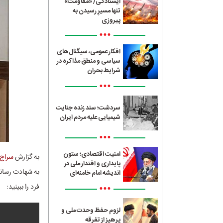
ایستادگی/ «مقاومت»
تنها مسیرِ رسیدن به
پیروزی
•••
افکار عمومی، سیگنال‌های
سیاسی و منطق مذاکره در
شرایط بحران
•••
سردشت؛ سند زنده جنایت
شیمیایی علیه مردم ایران
•••
امنیت اقتصادی؛ ستون
به گزارش
سراج24
پایداری و اقتدار ملی در
اندیشه امام خامنه‌ای
•••
فرد را ببینید:
لزوم حفظ وحدت ملی و
پرهیز از تفرقه