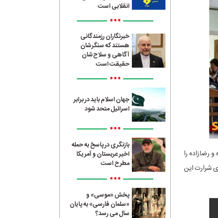
انقلابی است
•••
خبرنگاران رزمندگانی
هستند که سنگرشان
آگاهی و سلاح‌شان
حقیقت است
•••
جهان اسلام باید در برابر
اسرائیل متحد شود
•••
بازنگری در پاسخ به حمله
یت، زینال‌زاده و رضازاده را
اخیر عربستان و آمریکا
مطرح است
یدئوی شرارت این
•••
پخش «موسی» و
«سلمان فارسی» به پایان
سال می رسد؟