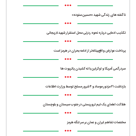
•••
ناگفته های زندگی شهید «حسین ستوده»
•••
تکذیب ادعایی درباره نحوه ردزنی محل استقرار شهید لاریجانی
•••
پرداخت عوارض واقع‌بینانه‌تر از ادامه بحران در هرمز است
•••
سردرگمی آمریکا و اوکراین با ته کشیدن پاتریوت ها
•••
بازداشت ۲۱ مزدور موساد و ۴ شرور مسلح توسط وزارت اطلاعات
•••
هلاکت اعضای یک تیم تروریستی در جنوب سیستان و بلوچستان
•••
مختصات تفاهم ایران و عمان بر سر تنگه هرمز
•••