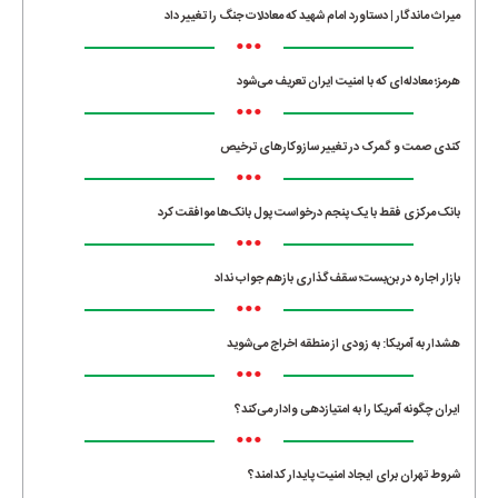
میراث ماندگار | دستاورد امام شهید که معادلات جنگ را تغییر داد
•••
هرمز؛ معادله‌ای که با امنیت ایران تعریف می‌شود
•••
کندی صمت و گمرک در تغییر سازوکارهای ترخیص
•••
بانک مرکزی فقط با یک‌ پنجم درخواست پول بانک‌ها موافقت کرد
•••
بازار اجاره در بن‌بست؛ سقف‌گذاری بازهم جواب نداد
•••
هشدار به آمریکا: به زودی از منطقه اخراج می‌شوید
•••
ایران چگونه آمریکا را به امتیازدهی وادار می‌کند؟
•••
شروط تهران برای ایجاد امنیت پایدار کدامند؟