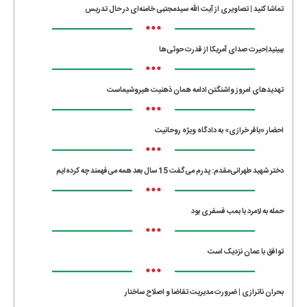
تماشا کنید | تصاویری از آیت الله سیدمجتبی خامنه‌ای در حال تدریس
•••
ببینید|حیرت صدای آمریکا از قدرت حوثی‌ها
•••
تهدیدهای امروز واشنگتن ادامه همان ذهنیت هیروشیماست
•••
احضار «باقر خرازی» به دادگاه ویژه روحانیت
•••
دختر شهید طهرانی‌مقدم: پدرم می‌گفت 15 سال بعد همه می‌فهمند چه کرده‌ایم
•••
حمله به لامرد با بمب فسفری بود
•••
توافق با عمان نزدیک است
•••
بحران ناترازی | ضرورت مدیریت تقاضا و اصلاح ساختار