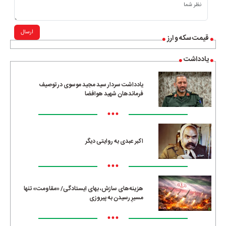
ارسال
قیمت سکه و ارز
یادداشت
یادداشت سردار سید مجید موسوی در توصیف
فرماندهان شهید هوافضا
•••
اکبر عبدی به روایتی دیگر
•••
هزینه‌های سازش، بهای ایستادگی/ «مقاومت» تنها
مسیرِ رسیدن به پیروزی
•••