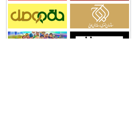
تمامی حقوق نشر مطالب و حق کپی رایت برای وب سایت سراج 24 محفوظ است و هرگونه
کپی برداری پیگرد قانونی دارد.
info [@] seraj24.ir