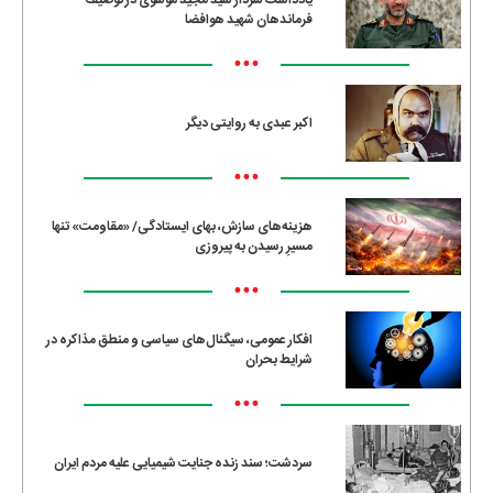
یادداشت سردار سید مجید موسوی در توصیف
فرماندهان شهید هوافضا
•••
اکبر عبدی به روایتی دیگر
•••
هزینه‌های سازش، بهای ایستادگی/ «مقاومت» تنها
مسیرِ رسیدن به پیروزی
•••
افکار عمومی، سیگنال‌های سیاسی و منطق مذاکره در
شرایط بحران
•••
سردشت؛ سند زنده جنایت شیمیایی علیه مردم ایران