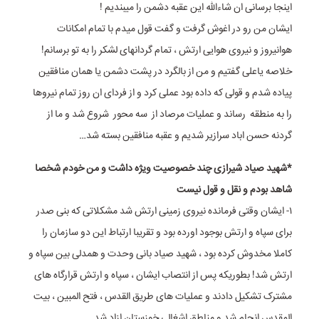
اینجا برسانی ان شاءالله این عقبه دشمن را میبندیم !
ایشان من رو در اغوش گرفت و گفت قول میدم با تمام امکانات
هوانیروز و نیروی هوایی ارتش ، تمام گردانهای لشکر را به تو برسانم!
خلاصه یاعلی گفتیم و من از بالگرد در پشت دشمن یا همان منافقین
پیاده شدم و قولی که داده بود عملی کرد و از فردای ان روز تمام نیروها
را به منطقه رساند و عملیات مرصاد از سه محور شروع شد و ما از
گردنه حسن اباد سرازیر شدیم و عقبه منافقین بسته شد…
*شهید صیاد شیرازی چند خصوصیت ویژه داشت و من خودم شخصا
شاهد بودم و نقل و قول نیست
١- ایشان وقتی فرمانده نیروی زمینی ارتش شد مشکلاتی که بنی صدر
برای سپاه و ارتش بوجود اورده بود و تقریبا ارتباط این دو سازمان را
کاملا مخدوش کرده بود ، شهید صیاد بانی وحدت و همدلی بین سپاه و
ارتش شد! بطوریکه پس از انتصاب ایشان ، سپاه و ارتش قرارگاه های
مشترک تشکیل دادند و عملیات های طریق القدس ، فتح المبین ، بیت
المقدس انجام شد و مناطق اشغالی خوزستان ازاد شد.