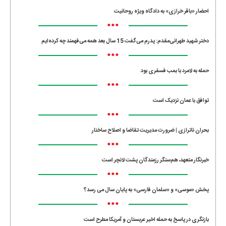
احضار «باقر خرازی» به دادگاه ویژه روحانیت
•••
دختر شهید طهرانی‌مقدم: پدرم می‌گفت 15 سال بعد همه می‌فهمند چه کرده‌ایم
•••
حمله به لامرد با بمب فسفری بود
•••
توافق با عمان نزدیک است
•••
بحران ناترازی | ضرورت مدیریت تقاضا و اصلاح ساختار
•••
خبرنگار متعهد، هم‌سنگر رزمندگان پشت لانچر است
•••
پخش «موسی» و «سلمان فارسی» به پایان سال می رسد؟
•••
بازنگری در پاسخ به حمله اخیر عربستان و آمریکا مطرح است