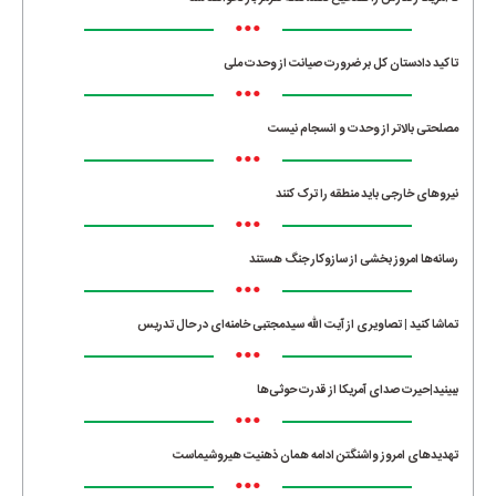
•••
تاکید دادستان کل بر ضرورت صیانت از وحدت ملی
•••
مصلحتی بالاتر از وحدت و انسجام نیست
•••
نیروهای خارجی باید منطقه را ترک کنند
•••
رسانه‌ها امروز بخشی از سازوکار جنگ هستند
•••
تماشا کنید | تصاویری از آیت الله سیدمجتبی خامنه‌ای در حال تدریس
•••
ببینید|حیرت صدای آمریکا از قدرت حوثی‌ها
•••
تهدیدهای امروز واشنگتن ادامه همان ذهنیت هیروشیماست
•••