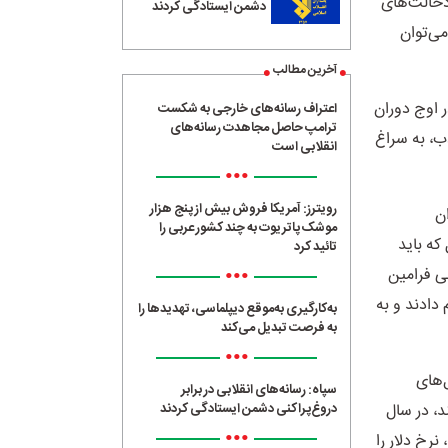
 دخالت‌های
دشمن ایستادگی کردند
 عبارتی می‌توان
آخرین مطالب
ار آزاد و دلار افشار و سبزه‌میدان و فردوسی و... در سال‌های 96 و 97 در اوج دوران
اعتراف رسانه‌های خارجی به شکست
ترامپ حاصل مجاهدت رسانه‌های
ذب، به سراغ
انقلابی است
•••
رویترز: آمریکا فروش بیش از پنج هزار
ان
موشک پاتریوت به چند کشور عربی را
که باید
تائید کرد
•••
ی فرامین
دادند و به
به‌کارگیری به‌موقع دیپلماسی، تهدیدها را
به فرصت تبدیل می‌کند
•••
‌های
سپاه: رسانه‌های انقلابی در برابر
د، در سال
دروغ‌پراکنی دشمن ایستادگی کردند
•••
رخ دلار را