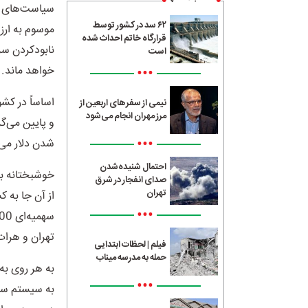
۶۲ سد در کشور توسط
موسوم به ارز
قرارگاه خاتم احداث شده
نابودکردن سر
است
خواهد ماند
.
•••
اساساً در کشو
نیمی از سفرهای اربعین از
مرز مهران انجام می‌شود
•••
شدن دلار می
احتمال شنیده‌شدن
خوشبختانه با
صدای انفجار در شرق
تهران
از آن جا به ک
•••
تهران و هرات
فیلم | لحظات ابتدایی
حمله به مدرسه میناب
به هر روی به
•••
به سیستم سوئ