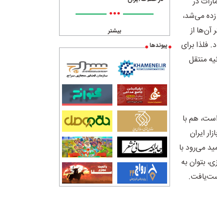
ارات در
•••
 زده می‌شد،
آن‌ها از
بیشتر
. فلذا برای
پیوندها
یه منتقل
است، هم با
ار ایران
د می‌رود با
ی، بتوان به
ست‌یافت
.