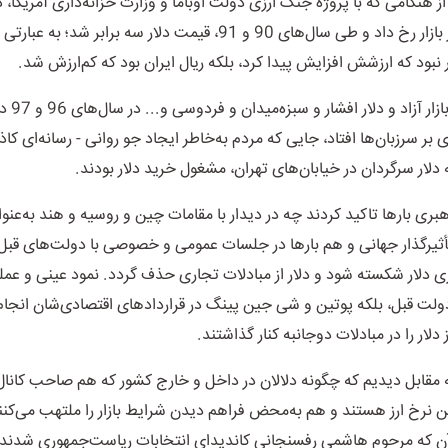
ز هنگامی که با پروژه جنگ ارزی دولت اوباما و وزارت خزانه‌داری آمریکا،
گسترده‌ای در بازار رخ داد و طی سال‌های 90 و 91، قیمت دلار سه برابر شد؛ به
نبود که ارزشش افزایش پیدا کرد، بلکه ریال ایران بود که کم‌ارزش شد
.
مجدد بحث باز
بر سرزبان‌ها افتاد، جایی که مردم به‌خاطر ایجاد جو روانی - رسانه‌ای کا
 دلار سرگردان در خیابان‌های تهران، مشغول خرید دلار بودند
.
بری بارها تاکید کردند چه در دیدار با مقامات چین و روسیه و هند به‌عنو
ثیرگذار جهانی و هم بارها در جلسات عمومی و خصوصی با دولت‌های قبل 
ی دلار شکسته شود و دلار از مبادلات تجاری حذف گردد. نمود عینی و عمل
دولت قبل، بلکه پوتین و شی جین پینگ در قراردادهای اقتصادی‌شان انجام 
 دلار را در مبادلات دوجانبه کنار گذاشتند
.
طه مقابل دیدیم که چگونه دلالان در داخل و خارج کشور که هم صاحب کانال
ن نرخ ارز هستند و هم به‌محض فراهم دیدن شرایط بازار را ملتهب می‌کنن
د آن که مرحوم هاشمی رفسنجانی کاندیدای انتخابات ریاست‌جمهوری شدند، ن