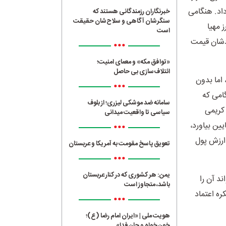
داد. هنگامی
خبرنگاران رزمندگانی هستند که
سنگرشان آگاهی و سلاح‌شان حقیقت
 مهیا
است
ودشان قیمت
•••
«توافق مکه» و معمای امنیت؛
ائتلاف‌سازی بی حاصل
 اما بدون
•••
امی که
سامانه ضد موشکی لیزری؛ از بلوف
 کریمی
سیاسی تا واقعیت میدانی
ار را پایین بیاورد،
•••
ه ارزش پول
تعویق پاسخ مقومت به آمریکا و عربستان
•••
یمن: هر کشوری که در کنار عربستان
د آن را
باشد، متجاوز است
ه اعتماد
•••
هویت ملی | «ایران امام رضا (ع)؛
خون‌خواه و جان‌فدا»