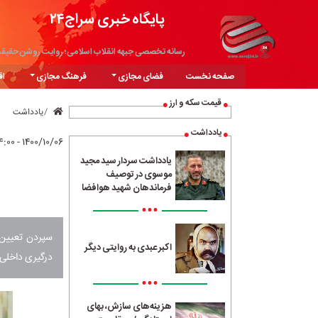
پایگاه خبری سراج۲۴
رسانه تخصصی جبهه انقلاب اسلامی؛ روایت روشن حقیق
صفحه نخست
فضای مجازی
فرهنگ مجازی
اق
قیمت سکه و ارز
یادداشت
یادداشت
۱۴۰۰/۱۰/۰۶ - ۱۴:۰۰
یادداشت سردار سید مجید
موسوی در توصیف
فرماندهان شهید هوافضا
•••
سپردن تعیین ن
اکبر عبدی به روایتی دیگر
درگیری داخلی 
•••
هزینه‌های سازش، بهای