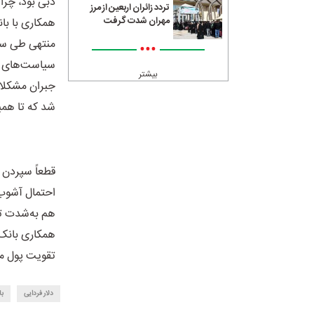
دبی بود، چرا
تردد زائران اربعین از مرز
مهران شدت گرفت
همکاری با بان
منتهی طی سال
•••
سیاست‌های آمر
بیشتر
جبران مشکلات
شد که تا همی
قطعاً سپردن 
احتمال آشوب 
هم به‌شدت تأ
همکاری بانک م
تقویت پول مل
دلار فردایی
با