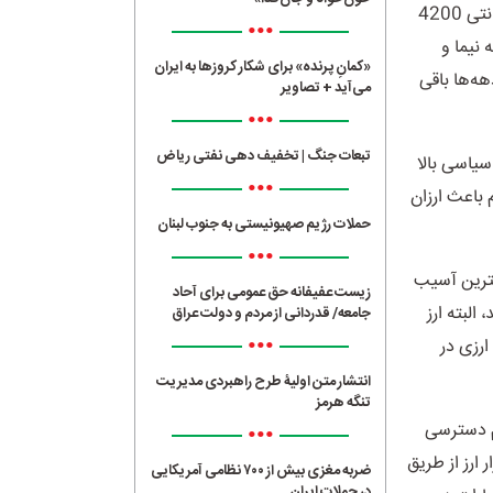
سیاست‌های غلط پولی و بانکی و تصمیمات خلع الساعه و غیرعلمی نظیر ارز فسادزا و رانتی 4200
•••
نیما و
«کمانِ پرنده» برای شکار کروزها به ایران
ه‌ها باقی
می‌آید + تصاویر
•••
تبعات جنگ | تخفیف دهی نفتی ریاض
سیاسی بالا
•••
 در انتخابات 2020 و احیای برجام باعث ارزان
حملات رژیم صهیونیستی به جنوب لبنان
•••
شترین آسیب
زیست عفیفانه حق عمومی برای آحاد
البته ارز
جامعه/ قدردانی از مردم و دولت عراق
•••
 ارزی در
انتشار متن اولیۀ طرح راهبردی مدیریت
تنگه هرمز
م دسترسی
•••
ارز از طریق
ضربه مغزی بیش از ۷۰۰ نظامی آمریکایی
در حملات ایران