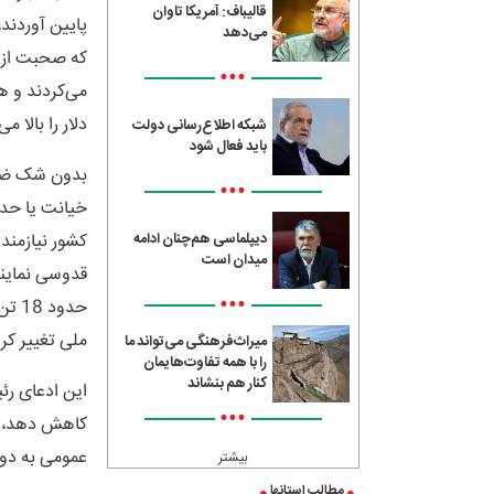
قالیباف: آمریکا تاوان
پایین آوردند
می‌دهد
که صحبت از مذ
•••
می‌کردند و ه
دلار را بالا می
شبکه اطلاع‌رسانی دولت
باید فعال شود
بدون شک ضربات
•••
خیانت یا حدا
کشور نیازمند 
دیپلماسی هم‌چنان ادامه
میدان است
•••
حدود
ملی تغییر ک
میراث‌فرهنگی می‌تواند ما
را با همه تفاوت‌هایمان
کنار هم بنشاند
این ادعای رئ
•••
کاهش دهد، د
عمومی به دو
بیشتر
مطالب استانها