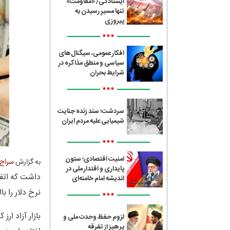
ایستادگی/ «مقاومت»
تنها مسیرِ رسیدن به
پیروزی
•••
افکار عمومی، سیگنال‌های
سیاسی و منطق مذاکره در
شرایط بحران
•••
سردشت؛ سند زنده جنایت
شیمیایی علیه مردم ایران
•••
امنیت اقتصادی؛ ستون
به گزارش
سراج24
پایداری و اقتدار ملی در
داشت که اتفا
اندیشه امام خامنه‌ای
نرخ دلار را ب
•••
بازار آزاد ا
لزوم حفظ وحدت ملی و
پرهیز از تفرقه