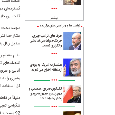
افتاده است. ا
•••
گفت این دلار 
بیشتر
توئیت ها و ویراستی های برگزیده
فشار حداکثری 
حرف‌های ترامپ چیزی
جز یک دیپلماسی نمایشی
تبدیل ریال به
و تکراری نیست
•••
مقام معظم ره
اقتصادهای تأ
هشدار به آمریکا: به زودی
از منطقه اخراج می‌شوید
آقایی و سرور
رهبری را نه 
•••
کل استفاده از
گفتگوی صریح، صمیمی و
مهم رئیس جمهور به زودی
دقیقاً در نق
پخش خواهد شد
تلگرامی تعیی
•••
92 به‌مجر