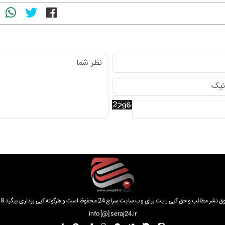
الب و حق کپی رایت برای وب سایت سراج 24 محفوظ است و هرگونه کپی برداری پیگرد قانونی دارد.
info [@] seraj24.ir