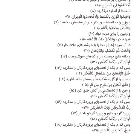
أَلَّا تَطْغَوْا فِی الْمِیزَانِ ﴿۸﴾
تا مبادا از اندازه درگذرید (۸)
وَأَقِیمُوا الْوَزْنَ بِالْقِسْطِ وَلَا تُخْسِرُوا الْمِیزَانَ ﴿۹﴾
و وزن را به انصاف برپا دارید و در سنجش مکاهید (۹)
وَالْأَرْضَ وَضَعَهَا لِلْأَنَامِ ﴿۱۰﴾
و زمین را براى مردم نهاد (۱۰)
فِیهَا فَاکِهَةٌ وَالنَّخْلُ ذَاتُ الْأَکْمَامِ ﴿۱۱﴾
در آن میوه [ها] و نخلها با خوشه ‏هاى غلاف دار (۱۱)
وَالْحَبُّ ذُو الْعَصْفِ وَالرَّیْحَانُ ﴿۱۲﴾
و دانه ‏هاى پوست‏ دار و گیاهان خوشبوست (۱۲)
فَبِأَیِّ آلَاءِ رَبِّکُمَا تُکَذِّبَانِ ﴿۱۳﴾
پس کدام یک از نعمتهاى پروردگارتان را منکرید (۱۳)
خَلَقَ الْإِنْسَانَ مِنْ صَلْصَالٍ کَالْفَخَّارِ ﴿۱۴﴾
انسان را از گل خشکیده‏ اى سفال مانند آفرید (۱۴)
وَخَلَقَ الْجَانَّ مِنْ مَارِجٍ مِنْ نَارٍ ﴿۱۵﴾
و جن را از تشعشعى از آتش خلق کرد (۱۵)
فَبِأَیِّ آلَاءِ رَبِّکُمَا تُکَذِّبَانِ ﴿۱۶﴾
پس کدام یک از نعمتهاى پروردگارتان را منکرید (۱۶)
رَبُّ الْمَشْرِقَیْنِ وَرَبُّ الْمَغْرِبَیْنِ ﴿۱۷﴾
پروردگار دو خاور و پروردگار دو باختر (۱۷)
فَبِأَیِّ آلَاءِ رَبِّکُمَا تُکَذِّبَانِ ﴿۱۸﴾
پس کدام یک از نعمتهاى پروردگارتان را منکرید (۱۸)
مَرَجَ الْبَحْرَیْنِ یَلْتَقِیَانِ ﴿۱۹﴾