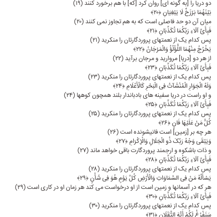
دو دریا را [به گونه‏ اى] روان کرد [که] با هم برخورد کنند (۱۹)
بَیْنَهُمَا بَرْزَخٌ لَا یَبْغِیَانِ ﴿۲۰﴾
میان آن دو حد فاصلى است که به هم تجاوز نمى کنند (۲۰)
فَبِأَیِّ آلَاءِ رَبِّکُمَا تُکَذِّبَانِ ﴿۲۱﴾
پس کدام یک از نعمتهاى پروردگارتان را منکرید (۲۱)
یَخْرُجُ مِنْهُمَا اللُّؤْلُؤُ وَالْمَرْجَانُ ﴿۲۲﴾
از هر دو [دریا] مروارید و مرجان برآید (۲۲)
فَبِأَیِّ آلَاءِ رَبِّکُمَا تُکَذِّبَانِ ﴿۲۳﴾
پس کدام یک از نعمتهاى پروردگارتان را منکرید (۲۳)
وَلَهُ الْجَوَارِ الْمُنْشَآتُ فِی الْبَحْرِ کَالْأَعْلَامِ ﴿۲۴﴾
و او راست در دریا سفینه ‏هاى بادبان‏دار بلند همچون کوهها (۲۴)
فَبِأَیِّ آلَاءِ رَبِّکُمَا تُکَذِّبَانِ ﴿۲۵﴾
پس کدام یک از نعمتهاى پروردگارتان را منکرید (۲۵)
کُلُّ مَنْ عَلَیْهَا فَانٍ ﴿۲۶﴾
هر چه بر [زمین] است فانی‏شونده است (۲۶)
وَیَبْقَى وَجْهُ رَبِّکَ ذُو الْجَلَالِ وَالْإِکْرَامِ ﴿۲۷﴾
و ذات باشکوه و ارجمند پروردگارت باقى خواهد ماند (۲۷)
فَبِأَیِّ آلَاءِ رَبِّکُمَا تُکَذِّبَانِ ﴿۲۸﴾
پس کدام یک از نعمتهاى پروردگارتان را منکرید (۲۸)
یَسْأَلُهُ مَنْ فِی السَّمَاوَاتِ وَالْأَرْضِ کُلَّ یَوْمٍ هُوَ فِی شَأْنٍ ﴿۲۹﴾
هر که در آسمانها و زمین است از او درخواست مى ‏کند هر زمان او در کارى است (۲۹)
فَبِأَیِّ آلَاءِ رَبِّکُمَا تُکَذِّبَانِ ﴿۳۰﴾
پس کدام یک از نعمتهاى پروردگارتان را منکرید (۳۰)
سَنَفْرُغُ لَکُمْ أَیُّهَ الثَّقَلَانِ ﴿۳۱﴾