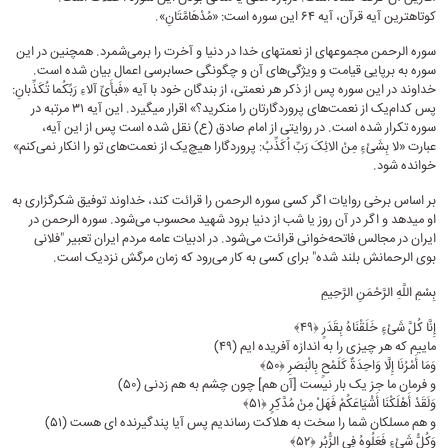
کوتاه‎ترین آیه قرآن، آیه ۶۴ این سوره است: «مُدْهَامَّتَانِ».
سوره الرحمن مجموعه‎ای از نعمت‎های خدا در دنیا و آخرت را برمی‌شمرد. همچنین در این
سوره به برپایی قیامت و ویژگی‌های آن و چگونگی حسابرسی اعمال بیان شده است.
خداوند در این سوره پس از ذکر هر نعمتی، از بندگان خود با آیه «فَبأَیِّ آلاءِ رَبِّکُما تُکَذِّبانِ:
پس کدام‌یک از نعمت‌هاى پروردگارتان را منکرید؟» اقرار می‎گیرد. این آیه ۳۱ مرتبه در
سوره تکرار شده است. در روایتی از امام صادق (ع) نقل شده است پس از این آیه،
عبارت «لا بِشَیْءٍ مِنْ الائِکَ رَبِّ اُکَذِّبُ: پروردگارا هیچ‌یک از نعمت‌های تو را انکار نمی‌کنم»
خوانده شود.
بر اساس برخی روایات اگر کسی سوره الرحمن را قرائت کند، خداوند توفیق شکرگزاری به
او می‎دهد و اگر در آن روز یا شب از دنیا برود شهید محسوب می‎‌شود. سوره الرحمن در
ایران در مجالس فاتحه‌خوانی قرائت می‌شود. در ادبیات عامه مردم ایران تعبیر "فلانی
بوی الرحمانش بلند شده" برای کسی به کار می‌رود که زمان مرگش نزدیک است.
بِسْمِ اللَّهِ الرَّحْمَنِ الرَّحِیمِ
إِنَّا کُلَّ شَیْءٍ خَلَقْنَاهُ بِقَدَرٍ ﴿۴۹﴾
ماییم که هر چیزى را به اندازه آفریده‏ ایم (۴۹)
وَمَا أَمْرُنَا إِلَّا وَاحِدَةٌ کَلَمْحٍ بِالْبَصَرِ ﴿۵۰﴾
و فرمان ما جز یک بار نیست [آن هم] چون چشم به هم زدنى (۵۰)
وَلَقَدْ أَهْلَکْنَا أَشْیَاعَکُمْ فَهَلْ مِنْ مُدَّکِرٍ ﴿۵۱﴾
و هم مسلکان شما را سخت به هلاکت رساندیم پس آیا پندگیرنده‏ اى هست (۵۱)
وَکُلُّ شَیْءٍ فَعَلُوهُ فِی الزُّبُرِ ﴿۵۲﴾