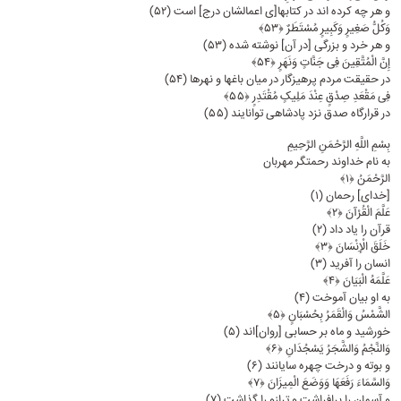
و هر چه کرده‏ اند در کتابها[ى اعمالشان درج] است (۵۲)
وَکُلُّ صَغِیرٍ وَکَبِیرٍ مُسْتَطَرٌ ﴿۵۳﴾
و هر خرد و بزرگى [در آن] نوشته شده (۵۳)
إِنَّ الْمُتَّقِینَ فِی جَنَّاتٍ وَنَهَرٍ ﴿۵۴﴾
در حقیقت مردم پرهیزگار در میان باغها و نهرها (۵۴)
فِی مَقْعَدِ صِدْقٍ عِنْدَ مَلِیکٍ مُقْتَدِرٍ ﴿۵۵﴾
در قرارگاه صدق نزد پادشاهى توانایند (۵۵)
بِسْمِ اللَّهِ الرَّحْمَنِ الرَّحِیمِ
به نام خداوند رحمتگر مهربان
الرَّحْمَنُ ﴿۱﴾
[خداى] رحمان (۱)
عَلَّمَ الْقُرْآنَ ﴿۲﴾
قرآن را یاد داد (۲)
خَلَقَ الْإِنْسَانَ ﴿۳﴾
انسان را آفرید (۳)
عَلَّمَهُ الْبَیَانَ ﴿۴﴾
به او بیان آموخت (۴)
الشَّمْسُ وَالْقَمَرُ بِحُسْبَانٍ ﴿۵﴾
خورشید و ماه بر حسابى [روان]اند (۵)
وَالنَّجْمُ وَالشَّجَرُ یَسْجُدَانِ ﴿۶﴾
و بوته و درخت چهره ‏سایانند (۶)
وَالسَّمَاءَ رَفَعَهَا وَوَضَعَ الْمِیزَانَ ﴿۷﴾
و آسمان را برافراشت و ترازو را گذاشت (۷)