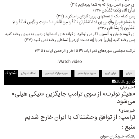
اى جن و انس زودا که به شما بپردازیم (۳۱)
فَبِأَیِّ آلَاءِ رَبِّکُمَا تُکَذِّبَانِ ﴿۳۲﴾
پس کدام یک از نعمتهاى پروردگارتان را منکرید (۳۲)
یَا مَعْشَرَ الْجِنِّ وَالْإِنْسِ إِنِ اسْتَطَعْتُمْ أَنْ تَنْفُذُوا مِنْ أَقْطَارِ السَّمَاوَاتِ وَالْأَرْضِ فَانْفُذُوا لَا
تَنْفُذُونَ إِلَّا بِسُلْطَانٍ ﴿۳۳﴾
اى گروه جنیان و انسیان اگر مى‏ توانید از کرانه ‏هاى آسمانها و زمین به بیرون رخنه کنید
پس رخنه کنید [ولى] جز با [به دست آوردن] تسلطى رخنه نمى ‏کنید (۳۳)
قرائت مجلسی سوره‌های قمر آیات ۴۹ تا آخر و الرحمن آیات ۱ تا ۳۳
Watch video!
اشتراک
قرآن
قرآن کریم
سوره مبارک قمر
سوره مبارکه الرحمن
استاد غلوش
گذاری
خبر قبلی
«هیثر نوئرت» از سوی ترامپ جایگزین «نیکی هیلی»
می‌شود
خبر بعدی
ترامپ: از توافق وحشتناک با ایران خارج شدیم
منبع :
باشگاه خبرنگاران جوان