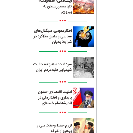
ایستادگی/ «مقاومت»
تنها مسیرِ رسیدن به
پیروزی
•••
افکار عمومی، سیگنال‌های
سیاسی و منطق مذاکره در
شرایط بحران
•••
سردشت؛ سند زنده جنایت
شیمیایی علیه مردم ایران
•••
امنیت اقتصادی؛ ستون
پایداری و اقتدار ملی در
اندیشه امام خامنه‌ای
•••
لزوم حفظ وحدت ملی و
پرهیز از تفرقه