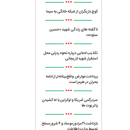
•••
کوچ بازیگران از شبکه خانگی به سیما
•••
ناگفته های زندگی شهید «حسین
ستوده»
•••
تکذیب ادعایی درباره نحوه ردزنی محل
استقرار شهید لاریجانی
•••
پرداخت عوارض واقع‌بینانه‌تر از ادامه
بحران در هرمز است
•••
سردرگمی آمریکا و اوکراین با ته کشیدن
پاتریوت ها
•••
بازداشت ۲۱ مزدور موساد و ۴ شرور مسلح
توسط وزارت اطلاعات