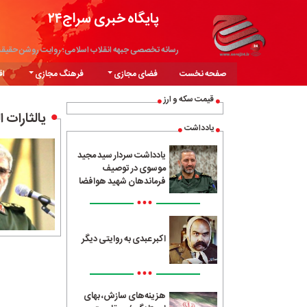
پایگاه خبری سراج۲۴
رسانه تخصصی جبهه انقلاب اسلامی؛ روایت روشن حقیق
صفحه نخست
فضای مجازی
فرهنگ مجازی
اق
قیمت سکه و ارز
یالثارات 
یادداشت
یادداشت سردار سید مجید
موسوی در توصیف
فرماندهان شهید هوافضا
•••
اکبر عبدی به روایتی دیگر
•••
هزینه‌های سازش، بهای