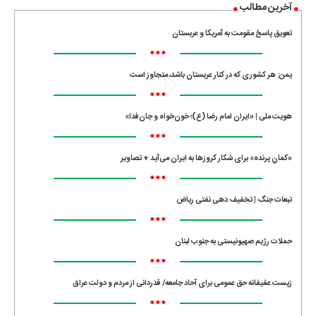
آخرین مطالب
تعویق پاسخ مقومت به آمریکا و عربستان
•••
یمن: هر کشوری که در کنار عربستان باشد، متجاوز است
•••
هویت ملی | «ایران امام رضا (ع)؛ خون‌خواه و جان‌فدا»
•••
«کمانِ پرنده» برای شکار کروزها به ایران می‌آید + تصاویر
•••
تبعات جنگ | تخفیف دهی نفتی ریاض
•••
حملات رژیم صهیونیستی به جنوب لبنان
•••
زیست عفیفانه حق عمومی برای آحاد جامعه/ قدردانی از مردم و دولت عراق
•••