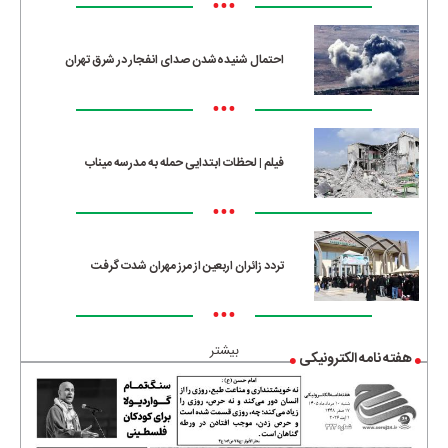
•••
احتمال شنیده‌شدن صدای انفجار در شرق تهران
•••
فیلم | لحظات ابتدایی حمله به مدرسه میناب
•••
تردد زائران اربعین از مرز مهران شدت گرفت
•••
بیشتر
هفته نامه الکترونیکی