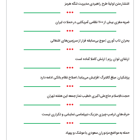
انتشار متن اولیۀ طرح راهبردی مدیریت تنگه هرمز
•••
ضربه مغزی بیش از ۷۰۰ نظامی آمریکایی در حملات ایران
•••
بحران تاب آوری | موج بی‌سابقه فرار از سرزمین‌های اشغالی
•••
ارتقای توان رزم | ارتش کاملا آماده است
•••
پزشکیان: مبلغ کالابرگ افزایش می‌یابد/ اصلاح نظام بانکی ادامه دارد
•••
حجت‌الاسلام حاج‌علی‌اکبری خطیب نماز جمعه این هفته تهران
•••
حرف‌های ترامپ چیزی جز یک دیپلماسی نمایشی و تکراری نیست
•••
حمله به مواضع مزدوران سعودی با موشک و پهپاد