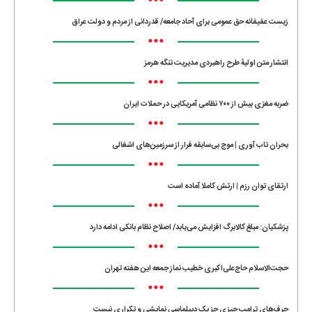
•••
زیست عفیفانه حق عمومی برای آحاد جامعه/ قدردانی از مردم و دولت عراق
•••
انتشار متن اولیۀ طرح راهبردی مدیریت تنگه هرمز
•••
ضربه مغزی بیش از ۷۰۰ نظامی آمریکایی در حملات ایران
•••
بحران تاب آوری | موج بی‌سابقه فرار از سرزمین‌های اشغالی
•••
ارتقای توان رزم | ارتش کاملا آماده است
•••
پزشکیان: مبلغ کالابرگ افزایش می‌یابد/ اصلاح نظام بانکی ادامه دارد
•••
حجت‌الاسلام حاج‌علی‌اکبری خطیب نماز جمعه این هفته تهران
•••
حرف‌های ترامپ چیزی جز یک دیپلماسی نمایشی و تکراری نیست