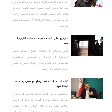
خداداده با تاکید بر اینکه یکی از اولویت‌های کانون
مساجد بحث جهاد تبیین است گفت: مسجد
پایگاه جهاد تبیین است، این جهاد تبیینی واجب
فوری بوده و در دهه فجر انجام آن بیشتر احساس
می‌شود.
آیین رونمایی از سامانه جامع مساجد کشور برگزار
شد
آیین رونمایی از سامانه جامع مساجد کشور
«سجم» در بیست و ششمین گردهمایی
نمایندگان ولی‌فقیه و امامان جمعه کشور با حضور
رییس جمهور برگزار شد.
نباید اجازه داد دو قطبی‌های موهوم در جامعه
ایجاد شود
اسماعیلی با بیان اینکه محور فعالیت ها باید در
مسجد صورت بپذیرد گفت: ما باید در دولت
انقلابی همه برنامه های خودمان را در ارتقای
فعالیت های اجتماعی و فرهنگی مساجد قرار