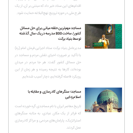
اقدام‌های این ستاد خبر داد که مبتنی بر آن، از یک
طرح ملی در حوزه ترویج نهج‌البلاغه حمایت شود.
مساجد مهم‌ترین حلقه میانی برای حل مسائل
کشور/ ساخت 800 مدرسه در یک سال گذشته
توسط بنیاد برکت
مدیرعامل بنیاد برکت ستاد اجرایی فرمان امام (ره)
با تأکید بر ضرورت احیای نقش مردم و مساجد در
حل مسائل کشور گفت: هر جا مردم در میدان
بوده‌اند، کارها به نتیجه رسیده و هر زمان از این
رویکرد فاصله گرفته‌ایم، دچار آسیب شده‌ایم.
مساجد؛ سنگرهای کادرسازی و مقابله با
اسلام‌زدایی
تاریخ معاصر ایران با نام مساجدی گره خورده است
که فراتر از یک مکان عبادی، به مثابه سنگرهای
استراتژیک، پارلمان‌های مردمی و مراکز کادرسازی
عمل کردند.