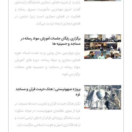
بازدید از جزیره فضای مجازی نمایشگاه زاینده‌نور
گفت: امروز مهمترین مأموریت بسیج، رسانه و
فعالیت در فضای مجازی است زیرا دشمن در
فضای مجازی ایجاد تردید می‌کند.
برگزاری رایگان جلسات آموزش سواد رسانه در
مساجد و حسینیه ها
برای چهارمین سال پیاپی و به همت استاد حوزه
فضای مجازی و سواد رسانه، دوره های آموزش
سواد رسانه در مساجد و حسینیه های محلات
برگزار می شود.
پروژه صهیونیستی | هتک حرمت قرآن و مساجد
غزه
تکرار هتک حرمت قرآن و تخریب صدها مسجد در
غزه از سوی نظامیان صهیونیست در میانه سکوت
غرب، نشانگر پروژه‌ای فراتر از ادعای ارضی است و
از هدفگذاری اصل و هویت اسلامی حکایت دارد.