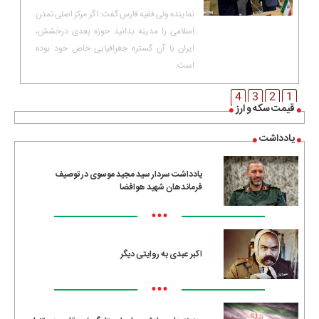
نماینده ولی فقیه فارس گفت: اگر ‌مرکز اصلی تمدن
اسلامی را مدینه بدانید حوزه بعدی درخشش،
ایران با آن گستره جغرافیایی خاص خود بوده
است.
4
3
2
1
قیمت سکه و ارز
یادداشت
یادداشت سردار سید مجید موسوی در توصیف
فرماندهان شهید هوافضا
•••
اکبر عبدی به روایتی دیگر
•••