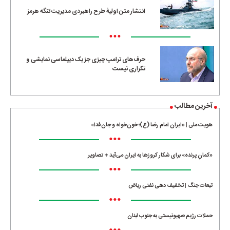
انتشار متن اولیۀ طرح راهبردی مدیریت تنگه هرمز
•••
حرف‌های ترامپ چیزی جز یک دیپلماسی نمایشی و
تکراری نیست
آخرین مطالب
هویت ملی | «ایران امام رضا (ع)؛ خون‌خواه و جان‌فدا»
•••
«کمانِ پرنده» برای شکار کروزها به ایران می‌آید + تصاویر
•••
تبعات جنگ | تخفیف دهی نفتی ریاض
•••
حملات رژیم صهیونیستی به جنوب لبنان