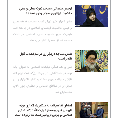
نرجس سلیمانی:مساجد نمونه عملی و عینی
حاکمیت ارزشهای اسلامی در جامعه اند
عضو شورای شهر تهران گفت: مساجد نمونه عملی
و عینی حاکمیت ارزشهای اسلامی در جامعه اند،
ظرفیت های منظومه عظیم اسلامی در بافت
مسجد تحقق خود را نشان می دهند.
نقش مساجد در برگزاری مراسم انقلاب قابل
تقدیر است
شورای هماهنگی تبلیغات اسلامی به عنوان یک
نهاد فرا دستگاهی در جهت بزرگداشت ایام الله
تلاش و برنامه ریزی داشته و نقش تاثیرگزار و بی
بدیل ان در مقاطع حساس و خطیری چون ٩دی
٨٨ نمایان شد.
امضای تفاهم نامه به منظور راه اندازی موزه
تاریخی قرآن و مساجد/آیت الله دژکام: تمدن
اسلامی و ایرانی از پیامبررحمت متاثر بوده است