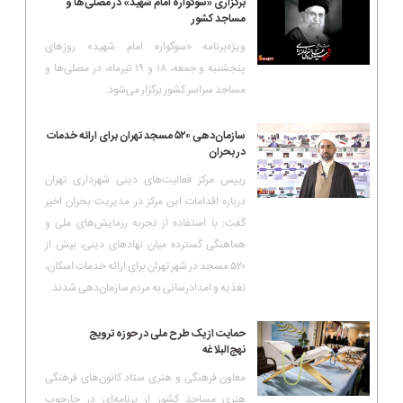
برگزاری «سوگواره امام شهید» در مصلی‌ها و
مساجد کشور
ویژه‌برنامه «سوگواره امام شهید» روزهای
پنجشنبه و جمعه، ۱۸ و ۱۹ تیرماه، در مصلی‌ها و
مساجد سراسر کشور برگزار می‌شود.
سازمان‌دهی ۵۲۰ مسجد تهران برای ارائه خدمات
در بحران
رییس مرکز فعالیت‌های دینی شهرداری تهران
درباره اقدامات این مرکز در مدیریت بحران اخیر
گفت: با استفاده از تجربه رزمایش‌های ملی و
هماهنگی گسترده میان نهادهای دینی، بیش از
۵۲۰ مسجد در شهر تهران برای ارائه خدمات اسکان،
تغذیه و امدادرسانی به مردم سازمان‌دهی شدند.
حمایت از یک طرح ملی در حوزه ترویج
نهج‌البلاغه
معاون فرهنگی و هنری ستاد کانون‌های فرهنگی
هنری مساجد کشور از برنامه‌ای در چارچوب