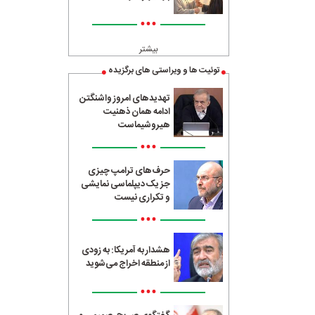
•••
بیشتر
توئیت ها و ویراستی های برگزیده
تهدیدهای امروز واشنگتن
ادامه همان ذهنیت
هیروشیماست
•••
حرف‌های ترامپ چیزی
جز یک دیپلماسی نمایشی
و تکراری نیست
•••
هشدار به آمریکا: به زودی
از منطقه اخراج می‌شوید
•••