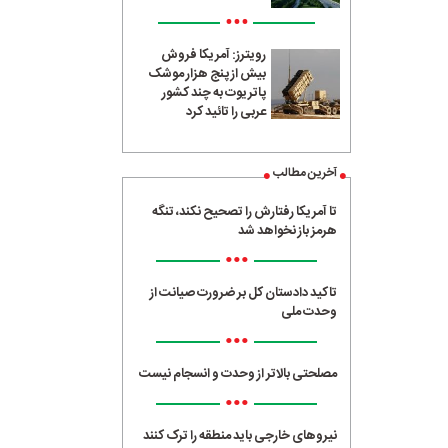
•••
رویترز: آمریکا فروش
بیش از پنج هزار موشک
پاتریوت به چند کشور
عربی را تائید کرد
آخرین مطالب
تا آمریکا رفتارش را تصحیح نکند، تنگه
هرمز باز نخواهد شد
•••
تاکید دادستان کل بر ضرورت صیانت از
وحدت ملی
•••
مصلحتی بالاتر از وحدت و انسجام نیست
•••
نیروهای خارجی باید منطقه را ترک کنند