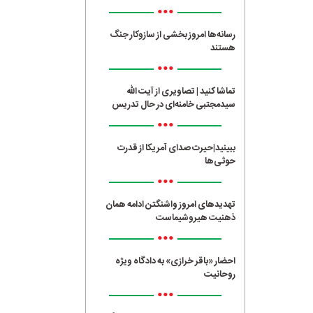
•••
رسانه‌ها امروز بخشی از سازوکار جنگ
هستند
•••
تماشا کنید | تصاویری از آیت الله
سیدمجتبی خامنه‌ای در حال تدریس
•••
ببینید|حیرت صدای آمریکا از قدرت
حوثی‌ها
•••
تهدیدهای امروز واشنگتن ادامه همان
ذهنیت هیروشیماست
•••
احضار «باقر خرازی» به دادگاه ویژه
روحانیت
•••