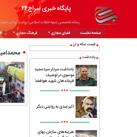
پایگاه خبری سراج۲۴
رسانه تخصصی جبهه انقلاب اسلامی؛ روایت روشن حقیق
صفحه نخست
فضای مجازی
فرهنگ مجازی
اق
قیمت سکه و ارز
محمدامین
یادداشت
یادداشت سردار سید مجید
موسوی در توصیف
فرماندهان شهید هوافضا
•••
اکبر عبدی به روایتی دیگر
•••
هزینه‌های سازش، بهای