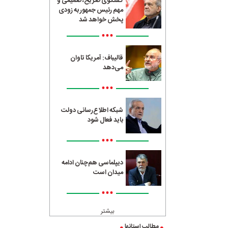
گفتگوی صریح، صمیمی و
مهم رئیس جمهور به زودی
پخش خواهد شد
•••
قالیباف: آمریکا تاوان
می‌دهد
•••
شبکه اطلاع‌رسانی دولت
باید فعال شود
•••
دیپلماسی هم‌چنان ادامه
میدان است
•••
بیشتر
مطالب استانها