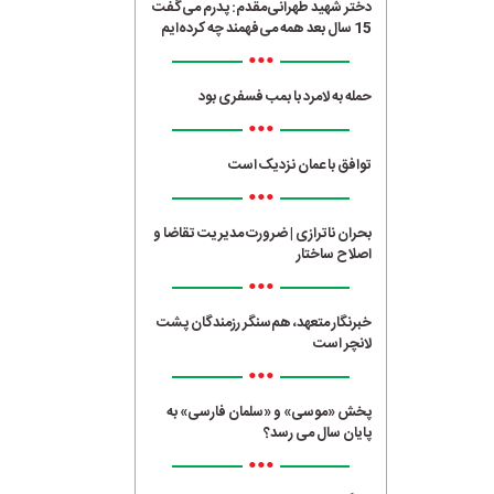
دختر شهید طهرانی‌مقدم: پدرم می‌گفت
15 سال بعد همه می‌فهمند چه کرده‌ایم
•••
حمله به لامرد با بمب فسفری بود
•••
توافق با عمان نزدیک است
•••
بحران ناترازی | ضرورت مدیریت تقاضا و
اصلاح ساختار
•••
خبرنگار متعهد، هم‌سنگر رزمندگان پشت
لانچر است
•••
پخش «موسی» و «سلمان فارسی» به
پایان سال می رسد؟
•••