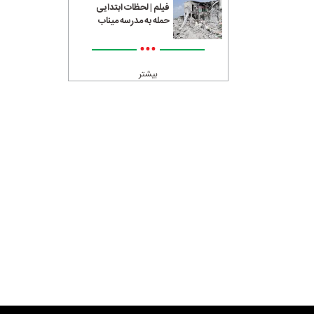
فیلم | لحظات ابتدایی
حمله به مدرسه میناب
•••
بیشتر