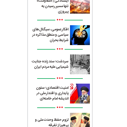
ایستادگی/ «مقاومت»
تنها مسیرِ رسیدن به
پیروزی
•••
افکار عمومی، سیگنال‌های
سیاسی و منطق مذاکره در
شرایط بحران
•••
سردشت؛ سند زنده جنایت
شیمیایی علیه مردم ایران
•••
امنیت اقتصادی؛ ستون
پایداری و اقتدار ملی در
اندیشه امام خامنه‌ای
•••
لزوم حفظ وحدت ملی و
پرهیز از تفرقه