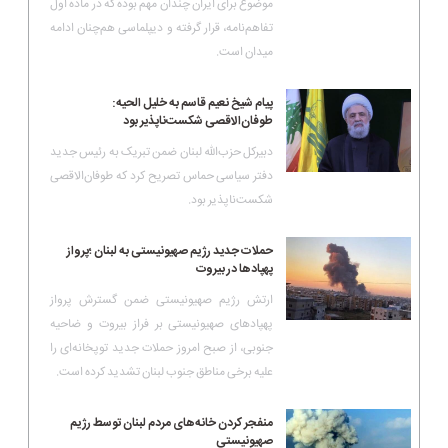
موضوع برای ایران چندان مهم بوده که در ماده اول
تفاهم‌نامه، قرار گرفته و دیپلماسی هم‌چنان ادامه
میدان است.
پیام شیخ نعیم قاسم به خلیل الحیه:
طوفان‌الاقصی شکست‌ناپذیر بود
دبیرکل حزب‌الله لبنان ضمن تبریک به رئیس جدید
دفتر سیاسی حماس تصریح کرد که طوفان‌الاقصی
شکست‌ناپذیر بود.
حملات جدید رژیم صهیونیستی به لبنان ؛پرواز
پهپادها در بیروت
ارتش رژیم صهیونیستی ضمن گسترش پرواز
پهپادهای صهیونیستی بر فراز بیروت و ضاحیه
جنوبی، از صبح امروز حملات جدید توپخانه‌ای را
علیه برخی مناطق جنوب لبنان تشدید کرده است.
منفجر کردن خانه‌های مردم لبنان توسط رژیم
صهیونیستی