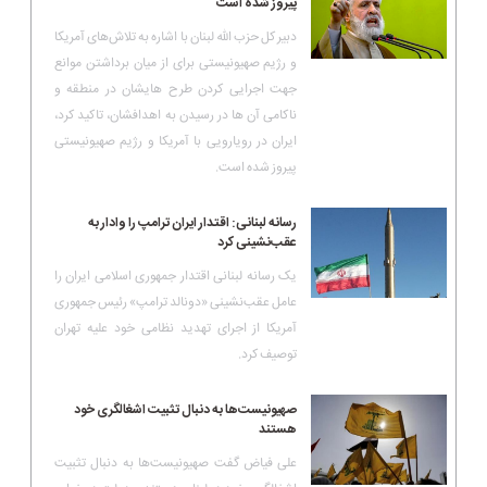
پیروز شده است
دبیر کل حزب الله لبنان با اشاره به تلاش‌های آمریکا
و رژیم صهیونیستی برای از میان برداشتن موانع
جهت اجرایی کردن طرح هایشان در منطقه و
ناکامی آن ها در رسیدن به اهدافشان، تاکید کرد،
ایران در رویارویی با آمریکا و رژیم صهیونیستی
پیروز شده است.
رسانه لبنانی: اقتدار ایران ترامپ را وادار به
عقب‌نشینی کرد
یک رسانه لبنانی اقتدار جمهوری اسلامی ایران را
عامل عقب‌نشینی «دونالد ترامپ» رئیس جمهوری
آمریکا از اجرای تهدید نظامی خود علیه تهران
توصیف کرد.
صهیونیست‌ها به دنبال تثبیت اشغالگری خود
هستند
علی فیاض گفت صهیونیست‌ها به دنبال تثبیت