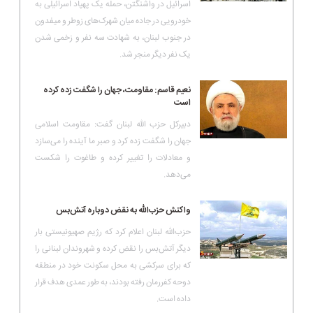
اسرائیل در واشنگتن، حمله یک پهپاد اسرائیلی به
خودرویی در جاده میان شهرک‌های زوطر و میفدون
در جنوب لبنان، به شهادت سه نفر و زخمی شدن
یک نفر دیگر منجر شد.
نعیم قاسم: مقاومت، جهان را شگفت زده کرده
است
دبیرکل حزب الله لبنان گفت: مقاومت اسلامی
جهان را شگفت زده کرد و صبر ما آینده را می‌سازد
و معادلات را تغییر کرده و طاغوت را شکست
می‌دهد.
واکنش حزب‌الله به نقض دوباره آتش‌بس
حزب‌الله لبنان اعلام کرد که رژیم صهیونیستی بار
دیگر آتش‌بس را نقض کرده و شهروندان لبنانی را
که برای سرکشی به محل سکونت خود در منطقه
دوحه کفررمان رفته بودند، به‌ طور عمدی هدف قرار
داده است.