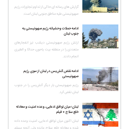
گزارش های رسانه ای حاکی از تداوم تجاوزات رژیم
صهیونیستی علیه مناطق جنوبی لبنان است.
ادامه حملات وحشیانه رژیم صهیونیستی به
جنوب لبنان
ارتش رژیم صهیونیستی دیشب نیز انفجارهای
متعددی را در منطقه بیت یاحون، حداثا و الطیری
انجام دادند.
ادامه نقض آتش‌بس در لبنان از سوی رژیم
صهیونیستی
رژیم صهیونیستی بار دیگر آتش‌بس را در جنوب
لبنان نقض کرد.
لبنان؛ میان توافق ادعایی، وعده امنیت و معادله
خلع سلاح + فیلم
لبنان اکنون میان توافق ادعایی، امنیت وعده داده
شده و معادله خلع سلاح مانده ولی آنچه مسلم