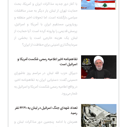
با آغاز دور جدید مذاکرات ایران و آمریکا، بحث
حمایت تهران از لبنان بار دیگر به صدر مناقشات
سیاسی بازگشته است. اما تحولات اخیر منطقه و
رویارویی مستقیم ایران با آمریکا و اسرائیل،
پرسش قدیمی را وارونه کرده است: آیا حمایت از
لبنان یک هزینه خارجی است یا بخشی از
سرمایه‌گذاری امنیتی برای حفاظت از ایران؟
تفاهم‌نامه اخیر اعلامیه رسمی شکست آمریکا و
اسرائیل است
دبیرکل حزب الله لبنان در مراسم روز عاشورای
حسینی گفت: دستیابی ایران به تفاهم‌نامه اخیر،
در واقع اعلامیه رسمی شکست آمریکا و اسرائیل به
شمار می‌رود.
تعداد شهدای جنگ اسرائیل در لبنان به ۴۲۳۰ نفر
رسید
همزمان با ادامه پنجمین دور مذاکرات لبنان و