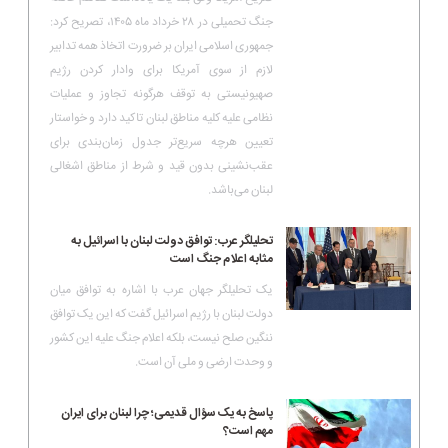
جنگ تحمیلی در ۲۸ خرداد ماه ۱۴۰۵، تصریح کرد:
جمهوری اسلامی ایران بر ضرورت اتخاذ همه تدابیر
لازم از سوی آمریکا برای وادار کردن رژیم
صهیونیستی به توقف هرگونه تجاوز و عملیات
نظامی علیه کلیه مناطق لبنان تاکید دارد و خواستار
تعیین هرچه سریع‌تر جدول زمان‌بندی برای
عقب‌نشینی بدون قید و شرط از مناطق اشغالی
لبنان می‌باشد.
تحلیلگر عرب: توافق دولت لبنان با اسرائیل به
مثابه اعلام جنگ است
یک تحلیلگر جهان عرب با اشاره به توافق میان
دولت لبنان با رژیم اسرائیل گفت که این یک توافق
ننگین صلح نیست، بلکه اعلام جنگ علیه این کشور
و وحدت ارضی و ملی آن است.
پاسخ به یک سؤال قدیمی؛ چرا لبنان برای ایران
مهم است؟