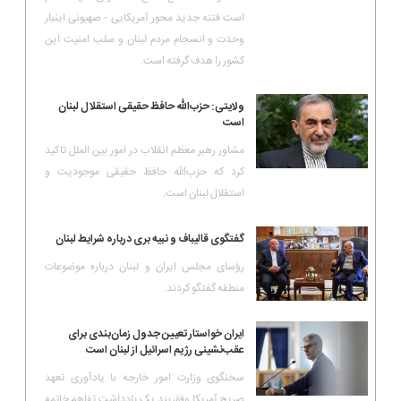
است فتنه جدید محور آمریکایی - صهیونی اینبار
وحدت و انسجام مردم لبنان و سلب امنیت این
کشور را هدف گرفته است.
ولایتی: حزب‌الله حافظ حقیقی استقلال لبنان
است
مشاور رهبر معظم انقلاب در امور بین الملل تاکید
کرد که حزب‌الله حافظ حقیقی موجودیت و
استقلال لبنان است.
گفتگوی قالیباف و نبیه بری درباره شرایط لبنان
رؤسای مجلس ایران و لبنان درباره موضوعات
منطقه گفتگو کردند.
ایران خواستار تعیین جدول زمان‌بندی برای
عقب‌نشینی رژیم اسرائیل از لبنان است
سخنگوی وزارت امور خارجه با یادآوری تعهد
صریح آمریکا وفق بند یک یادداشت تفاهم خاتمه