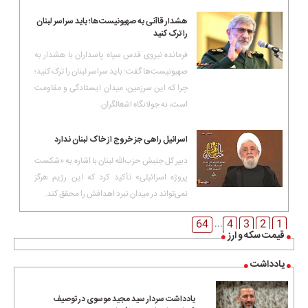
هشدار قاآنی به صهیونیست‌ها؛ باید سراسر لبنان
را ترک کنید
فرمانده نیروی قدس سپاه پاسداران با هشدار به
صهیونیست‌ها گفت: باید سراسر لبنان را ترک کنید؛
چرا که این سرزمین، میدان ایستادگی و مقاومت
است، نه جولانگاه اشغالگران.
اسرائیل راهی جز خروج از خاک لبنان ندارد
دبیر کل جنبش حزب‌الله لبنان با اشاره به «شکست
پروژه اسرائیلی» تأکید کرد که این رژیم هرگز
نمی‌تواند در میدان نبرد اهدافش را محقق کند.
64
4
3
2
1
...
قیمت سکه و ارز
یادداشت
یادداشت سردار سید مجید موسوی در توصیف