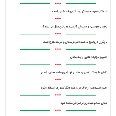
•••
خبرنگار متعهد، هم‌سنگر رزمندگان پشت لانچر است
•••
پخش «موسی» و «سلمان فارسی» به پایان سال می رسد؟
•••
بازنگری در پاسخ به حمله اخیر عربستان و آمریکا مطرح است
•••
تشریح جزئیات قانون بازنشستگی
•••
نقش «کلاهک نفس اژدها» در انهدام زیرساخت‌های دشمن
•••
اجازه نمی‌دهیم از خاک عراق علیه دیگر کشورها استفاده شود
•••
جهان اسلام باید در برابر اسرائیل متحد شود
•••