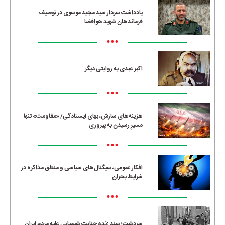
یادداشت سردار سید مجید موسوی در توصیف
فرماندهان شهید هوافضا
•••
اکبر عبدی به روایتی دیگر
•••
هزینه‌های سازش، بهای ایستادگی/ «مقاومت» تنها
مسیرِ رسیدن به پیروزی
•••
افکار عمومی، سیگنال‌های سیاسی و منطق مذاکره در
شرایط بحران
•••
سردشت؛ سند زنده جنایت شیمیایی علیه مردم ایران