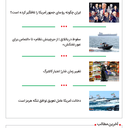
ایران چگونه رؤسای جمهور آمریکا را غافلگیر کرده است؟
•••
سقوط در باتلاق | از «برچینش نظام» تا «التماس برای
عبور نفتکش»
•••
تغییر زمان شارژ اعتبار کالابرگ
•••
دخالت آمریکا عامل تعویق توافق تنگه هرمز است
آخرین مطالب