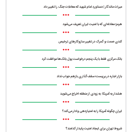
میراث ماندگار | دستاورد امام شهید که معادلات جنگ را تغییر داد
•••
هرمز؛ معادله‌ای که با امنیت ایران تعریف می‌شود
•••
کندی صمت و گمرک در تغییر سازوکارهای ترخیص
•••
بانک مرکزی فقط با یک‌ پنجم درخواست پول بانک‌ها موافقت کرد
•••
بازار اجاره در بن‌بست؛ سقف‌گذاری بازهم جواب نداد
•••
هشدار به آمریکا: به زودی از منطقه اخراج می‌شوید
•••
ایران چگونه آمریکا را به امتیازدهی وادار می‌کند؟
•••
شروط تهران برای ایجاد امنیت پایدار کدامند؟