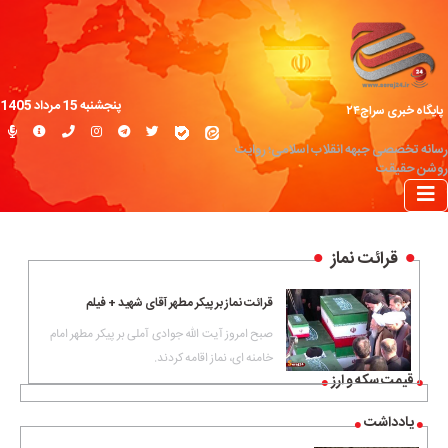
پنجشنبه 15 مرداد 1405
پایگاه خبری سراج۲۴
رسانه تخصصی جبهه انقلاب اسلامی؛ روایت
روشن حقیقت
قرائت نماز
قرائت نماز بر پیکر مطهر آقای شهید + فیلم
صبح امروز آیت الله جوادی آملی بر پیکر مطهر امام
خامنه ای، نماز اقامه کردند.
قیمت سکه و ارز
یادداشت