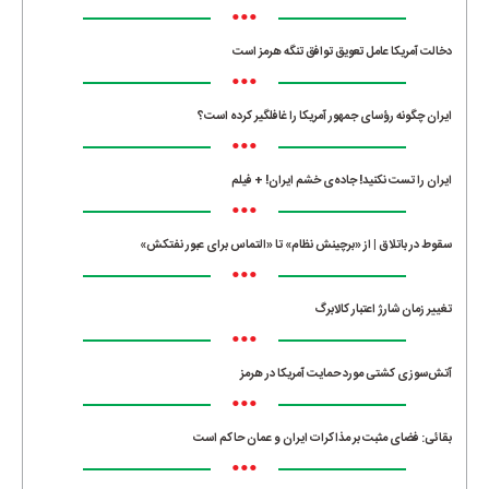
•••
دخالت آمریکا عامل تعویق توافق تنگه هرمز است
•••
ایران چگونه رؤسای جمهور آمریکا را غافلگیر کرده است؟
•••
ایران را تست نکنید! جاده‌ی خشم ایران! + فیلم
•••
سقوط در باتلاق | از «برچینش نظام» تا «التماس برای عبور نفتکش»
•••
تغییر زمان شارژ اعتبار کالابرگ
•••
آتش‌سوزی کشتی مورد حمایت آمریکا در هرمز
•••
بقائی: فضای مثبت بر مذاکرات ایران و عمان حاکم است
•••