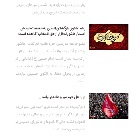
زبان برای بشریت بازتعریف شده و مرزهای رسیدن
به آدمیت تا همیشه تاریخ ماندگار شود.
پیام عاشورا بازگشتن انسان به حقیقت خویش
است/ عاشورا دفاع از حق انتخاب آگاهانه است
عضو جامعه مدرسین حوزه علمیه قم گفت: عاشورا
پیش از آنکه یک واقعهٔ سیاسی باشد، دفاعی الهی
از کرامت انسان است. امام حسین(ع) آزادگی را از
مسیر بندگی خدا معنا کرد. انسان معاصر برای
رهایی از بحران معنا، به الگوی حسینی نیازمند
است.
ای اهل حرم میر و علمدار نیامد ...
دلم گردیده در بحر غمت غرق / مَنِه بین منو فرزند
خود فرق اگر عیبم بود کم سن و سالی / چرا پس
گاهواره گشته خالی؟! تاسوعا و عاشورای حسینی بر
تمام شیعیان تسلیت باد.