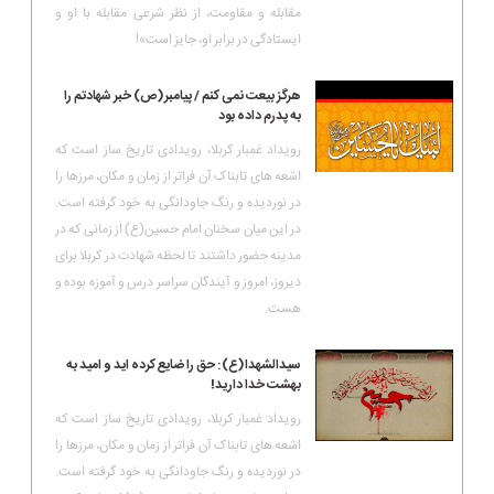
مقابله و مقاومت، از نظر شرعی مقابله با او و
ایستادگی در برابر او، جایز است»!
هرگز بیعت نمی کنم / پیامبر(ص) خبر شهادتم را
به پدرم داده بود
رویداد غمبار کربلا، رویدادى تاریخ ساز است که
اشعه هاى تابناک آن فراتر از زمان و مکان، مرزها را
در نوردیده و رنگ جاودانگى به خود گرفته است.
در این میان سخنان امام حسین(ع) از زمانی که در
مدینه حضور داشتند تا لحظه شهادت در کربلا برای
دیروز، امروز و آیندگان سراسر درس و آموزه بوده و
هست.
سیدالشهدا(ع): حق را ضایع کرده اید و امید به
بهشت خدا دارید!
رویداد غمبار کربلا، رویدادى تاریخ ساز است که
اشعه هاى تابناک آن فراتر از زمان و مکان، مرزها را
در نوردیده و رنگ جاودانگى به خود گرفته است.