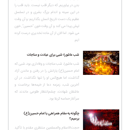
بدن در بیاوریم, که دیگر قلب نیست. باید قلب را
در این سینه و اندام بزرگ بشری و در تسلسل
عظیم یک دست تاریخ انسان بگذاریم؛ و آن وقت
تپش پیدا می کند و آن وقت خون "حسین", خون
می شود. اما الان از آن ماده تخدیری درست کرده
ایم.
شب عاشورا؛ شبی برای عبادت و مناجات
شب عاشورا، شب مناجات و وفاداری بود، شبی که
امام حسین(ع) یارانش را در رفتن و ماندن آزاد
گذاشت، اما هیچ‌کس او را تنها نگذاشت. در آن
آخرین شب، زمزمه دعا از خیمه‌ها برخاست و
عاشقان شهادت، چشم‌انتظار طلوعی ماندند که
سرآغاز حماسه کربلا بود.
چگونه به مقام همراهی با امام حسین(ع)
برسیم؟
حجت‌الاسلام والمسلمین منتظری مقدم با تأکید