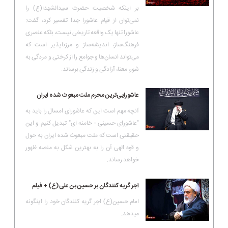
بر اینکه شخصیت حضرت سیدالشهدا(ع) را
نمی‌توان از قیام عاشورا جدا تفسیر کرد، گفت:
عاشورا تنها یک واقعه تاریخی نیست، بلکه عنصری
فرهنگ‌ساز، اندیشه‌ساز و مرزناپذیر است که
می‌تواند انسان‌ها و جوامع را از کرختی و مردگی به
شور، معنا، آزادگی و زندگی برساند.
عاشورایی‌ترین محرم ملت مبعوث شده ایران
آنچه مهم است این که عاشورای امسال را باید به
"عاشورای حسینی - خامنه ای" تبدیل کنیم و این
حقیقتی است که ملت مبعوث شده ایران به حول
و قوه الهی آن را به بهترین شکل به منصه ظهور
خواهد رساند.
اجر گریه کنندگان بر حسین بن علی(ع) + فیلم
امام حسین(ع) اجر گریه کنندگان خود را اینگونه
میدهد.