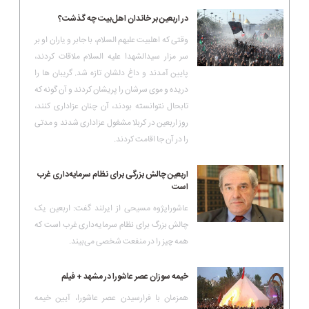
در اربعین بر خاندان اهل‌بیت چه گذشت؟
وقتی که اهلبیت علیهم السلام، با جابر و یاران او بر
سر مزار سیدالشهدا علیه السلام ملاقات کردند،
پایین آمدند و داغ دلشان تازه شد. گریبان ها را
دریده و موی سرشان را پریشان کردند و آن گونه که
تابحال نتوانسته بودند، آن چنان عزاداری کنند،
روز اربعین در کربلا مشغول عزاداری شدند و مدتی
را در آن جا اقامت کردند.
اربعین چالش بزرگی برای نظام سرمایه‌داری غرب
است
عاشوراپژوه مسیحی از ایرلند گفت: اربعین یک
چالش بزرگ برای نظام سرمایه‌داری غرب است که
همه چیز را در منفعت شخصی می‌بیند.
خیمه سوزان عصر عاشورا در مشهد + فیلم
همزمان با فرارسیدن عصر عاشورا، آیین خیمه