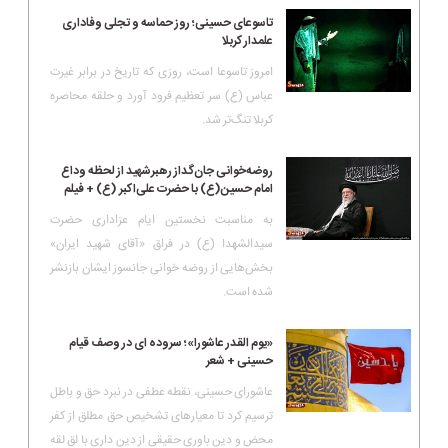
تاسوعای حسینی؛ روز حماسه و تجلی وفاداری
علمدار کربلا
امروز تاسوعا است، روزی که تاریخ در برابر غیرت
عباس (ع) سر تعظیم فرود آورد و حلقه محاصره
کربلا تنگ‌تر شد.
روضه‌خوانی جان‌گداز رهبرشهید از لحظه وداع
امام حسین(ع) با حضرت علی‌اکبر (ع) + فیلم
به مناسبت نخستین ایام عزاداری حضرت
سیدالشهدا (ع) در فراق «آقای شهید ایران»
بخش‌هایی از روضه خوانی جانسوز ایشان بازنشر
شده است.
«یوم القدر عاشورا»؛ سروده ای در وصف قیام
حسینی + شعر
عاشورای حسینی، نقطه عطفی در نبرد حق و باطل
ترسیم کرد تا معیارهای تشخیص حق مطلق از کفر
محض و دین باوری حقیقی از دین داری با لق لقه