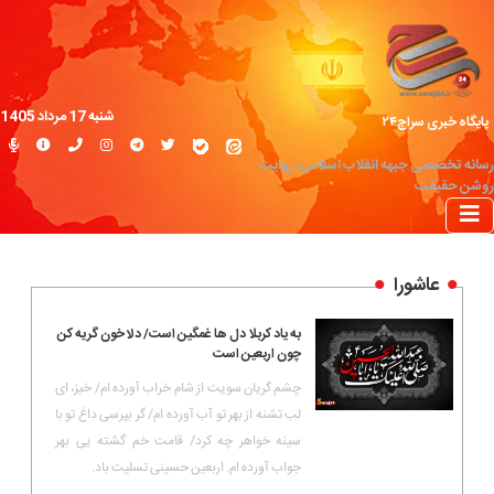
شنبه 17 مرداد 1405
پایگاه خبری سراج۲۴
رسانه تخصصی جبهه انقلاب اسلامی؛ روایت
روشن حقیقت
عاشورا
به یاد کربلا دل ها غمگین است/ دلا خون گریه کن
چون اربعین است
چشم گریان سویت از شام خراب آورده ام/ خیز، ای
لب تشنه از بهر تو آب آورده ام/ گر بپرسی داغ تو با
سینه خواهر چه کرد/ قامت خم گشته یی بهر
جواب آورده ام. اربعین حسینی تسلیت باد.