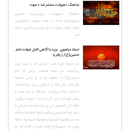
نماهنگ «هیهات» منتشر شد + صوت
نماهنگ «هیهات»؛ پیش‌زمینه حماسی
محرم‌الحرام ۱۴۰۵ به همت هیئت دانشجویی
انصار القائم (عج) و حاج محسن حامدی منتشر
شد.
استاد مرتضوی : یزید با آگاهی کامل شهادت امام
حسین(ع) را رقم زد
یک استاد حوزه گفت: کسانی که به تبرئه یزید
پرداختند، دو دسته هستند: برخی کار امام
حسین(ع) را تخطئه کردند و برخی تخطئه
نکرده‌اند، ولی گناه را از گردن یزید برداشته‌اند.
حداکثر اینکه می‌گویند عبیدالله یا عمر سعد از
پیش خودشان این کار را کردند! دروزه می‌گوید:
«فاذا کان الحسین ابی ان یستسلم لیدخل فی ما
دخل فیه المسلمون و قاوم بالقوة فمقابلته و قتاله
صار من الوجهة الشرعیة و الوجهة السیاسیة سائغاً؛
وقتی که حسین(ع) کوتاه نیامد و اقدام کرد به