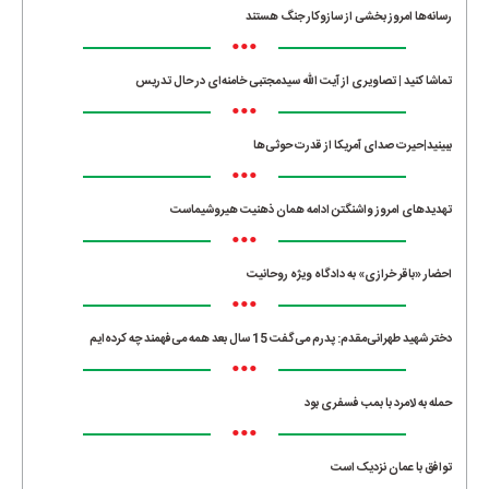
رسانه‌ها امروز بخشی از سازوکار جنگ هستند
•••
تماشا کنید | تصاویری از آیت الله سیدمجتبی خامنه‌ای در حال تدریس
•••
ببینید|حیرت صدای آمریکا از قدرت حوثی‌ها
•••
تهدیدهای امروز واشنگتن ادامه همان ذهنیت هیروشیماست
•••
احضار «باقر خرازی» به دادگاه ویژه روحانیت
•••
دختر شهید طهرانی‌مقدم: پدرم می‌گفت 15 سال بعد همه می‌فهمند چه کرده‌ایم
•••
حمله به لامرد با بمب فسفری بود
•••
توافق با عمان نزدیک است