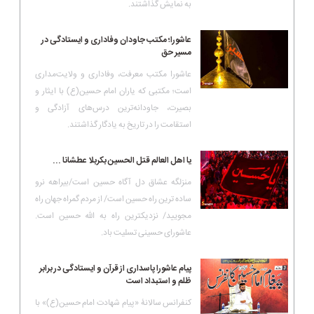
به نمایش گذاشتند.
عاشورا؛ مکتب جاودان وفاداری و ایستادگی در
مسیر حق
عاشورا مکتب معرفت، وفاداری و ولایت‌مداری
است؛ مکتبی که یاران امام حسین(ع) با ایثار و
بصیرت، جاودانه‌ترین درس‌های آزادگی و
استقامت را در تاریخ به یادگار گذاشتند.
یا اهل العالم قتل الحسین بکربلا عطشانا ...
منزلگه عشاق دل آگاه حسین است/بیراهه نرو
ساده ترین راه حسین است/ از مردم گمراه جهان راه
مجویید/ نزدیکترین راه به الله حسین است.
عاشورای حسینی تسلیت باد.
پیام عاشورا پاسداری از قرآن و ایستادگی در برابر
ظلم و استبداد است
کنفرانس سالانۀ «پیام شهادت امام حسین(ع)» با