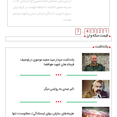
در این میان سخنان امام حسین(ع) از زمانی که در
مدینه حضور داشتند تا لحظه شهادت در کربلا برای
دیروز، امروز و آیندگان سراسر درس و آموزه بوده و
هست.
7
4
3
2
1
...
قیمت سکه و ارز
یادداشت
یادداشت سردار سید مجید موسوی در توصیف
فرماندهان شهید هوافضا
•••
اکبر عبدی به روایتی دیگر
•••
هزینه‌های سازش، بهای ایستادگی/ «مقاومت» تنها