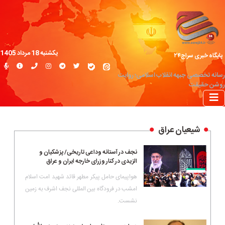
یکشنبه 18 مرداد 1405
پایگاه خبری سراج۲۴
رسانه تخصصی جبهه انقلاب اسلامی؛ روایت
روشن حقیقت
شیعیان عراق
نجف در آستانه وداعی تاریخی/ پزشکیان و
الزیدی در کنار وزرای خارجه ایران و عراق
هواپیمای حامل پیکر مطهر قائد شهید امت اسلام
امشب در فرودگاه بین المللی نجف اشرف به زمین
نشست.