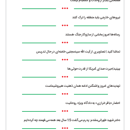
مصلحتی بالاتر از وحدت و انسجام نیست
•••
نیروهای خارجی باید منطقه را ترک کنند
•••
رسانه‌ها امروز بخشی از سازوکار جنگ هستند
•••
تماشا کنید | تصاویری از آیت الله سیدمجتبی خامنه‌ای در حال تدریس
•••
ببینید|حیرت صدای آمریکا از قدرت حوثی‌ها
•••
تهدیدهای امروز واشنگتن ادامه همان ذهنیت هیروشیماست
•••
احضار «باقر خرازی» به دادگاه ویژه روحانیت
•••
دختر شهید طهرانی‌مقدم: پدرم می‌گفت 15 سال بعد همه می‌فهمند چه کرده‌ایم
•••