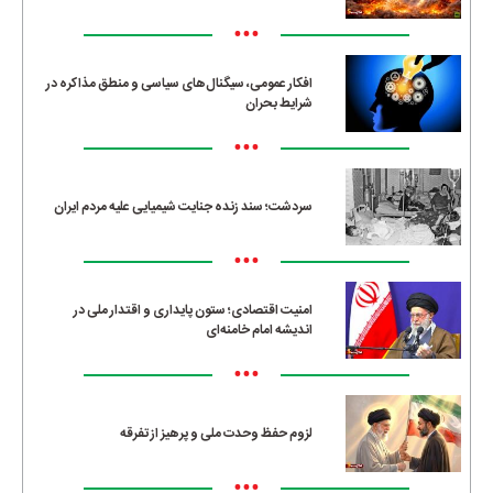
•••
افکار عمومی، سیگنال‌های سیاسی و منطق مذاکره در
شرایط بحران
•••
سردشت؛ سند زنده جنایت شیمیایی علیه مردم ایران
•••
امنیت اقتصادی؛ ستون پایداری و اقتدار ملی در
اندیشه امام خامنه‌ای
•••
لزوم حفظ وحدت ملی و پرهیز از تفرقه
•••