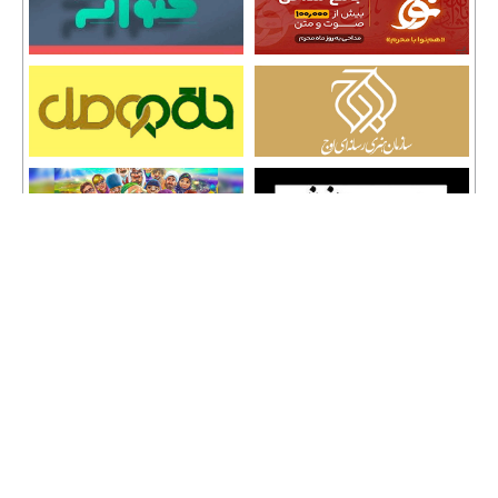
تمامی حقوق نشر مطالب و حق کپی رایت برای وب سایت سراج 24 محفوظ است و هرگونه