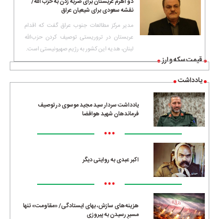
دو اهرم عربستان برای ضربه زدن به حزب الله/
نقشه سعودی برای شیعیان عراق
مدیر مرکز مطالعات جنوب عراق گفت که اقدام
عربستان در تروریستی توصیف کردن حزب‌الله
لبنان، هدیه این کشور به رژیم صهیونیستی است.
قیمت سکه و ارز
یادداشت
یادداشت سردار سید مجید موسوی در توصیف
فرماندهان شهید هوافضا
•••
اکبر عبدی به روایتی دیگر
•••
هزینه‌های سازش، بهای ایستادگی/ «مقاومت» تنها
مسیرِ رسیدن به پیروزی