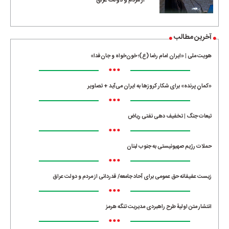
آخرین مطالب
هویت ملی | «ایران امام رضا (ع)؛ خون‌خواه و جان‌فدا»
•••
«کمانِ پرنده» برای شکار کروزها به ایران می‌آید + تصاویر
•••
تبعات جنگ | تخفیف دهی نفتی ریاض
•••
حملات رژیم صهیونیستی به جنوب لبنان
•••
زیست عفیفانه حق عمومی برای آحاد جامعه/ قدردانی از مردم و دولت عراق
•••
انتشار متن اولیۀ طرح راهبردی مدیریت تنگه هرمز
•••