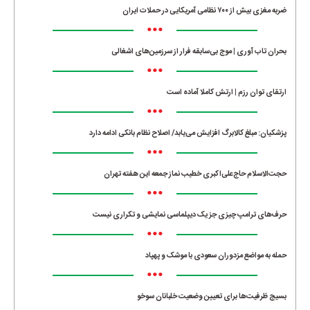
ضربه مغزی بیش از ۷۰۰ نظامی آمریکایی در حملات ایران
•••
بحران تاب آوری | موج بی‌سابقه فرار از سرزمین‌های اشغالی
•••
ارتقای توان رزم | ارتش کاملا آماده است
•••
پزشکیان: مبلغ کالابرگ افزایش می‌یابد/ اصلاح نظام بانکی ادامه دارد
•••
حجت‌الاسلام حاج‌علی‌اکبری خطیب نماز جمعه این هفته تهران
•••
حرف‌های ترامپ چیزی جز یک دیپلماسی نمایشی و تکراری نیست
•••
حمله به مواضع مزدوران سعودی با موشک و پهپاد
•••
بسیج ظرفیت‌ها برای تعیین وضعیت خلبانان سوخو