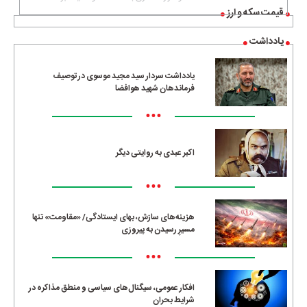
قیمت سکه و ارز
یادداشت
یادداشت سردار سید مجید موسوی در توصیف
فرماندهان شهید هوافضا
•••
اکبر عبدی به روایتی دیگر
•••
هزینه‌های سازش، بهای ایستادگی/ «مقاومت» تنها
مسیرِ رسیدن به پیروزی
•••
افکار عمومی، سیگنال‌های سیاسی و منطق مذاکره در
شرایط بحران