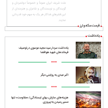
ملت شریف ایران عموماً و خصوصاً دولتمردان و
گویندگان و نویسندگان و شاعران و هنرمندان از
این قشرهاى فداکار هر یک به سهم خود قدردانى
نمایند.
قیمت سکه و ارز
یادداشت
یادداشت سردار سید مجید موسوی در توصیف
فرماندهان شهید هوافضا
•••
اکبر عبدی به روایتی دیگر
•••
هزینه‌های سازش، بهای ایستادگی/ «مقاومت» تنها
مسیرِ رسیدن به پیروزی