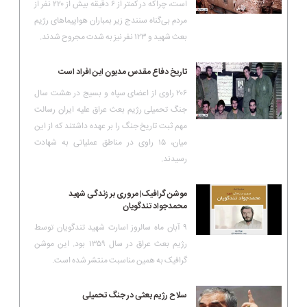
است، چراکه در کمتر از ۶ دقیقه بیش از ۲۲۰ نفر از
مردم بی‌گناه سنندج زیر بمباران هواپیما‌های رژیم
بعث شهید و ۱۲۳ نفر نیز به شدت مجروح شدند.
تاریخ دفاع مقدس مدیون این افراد است
۲۰۶ راوی از اعضای سپاه و بسیج در هشت سال
جنگ تحمیلی رژیم بعث عراق علیه ایران رسالت
مهم ثبت تاریخ جنگ را بر عهده داشتند که از این
میان، ۱۵ راوی در مناطق عملیاتی به شهادت
رسیدند.
موشن گرافیک| مروری بر زندگی شهید
محمدجواد تندگویان
۹ آبان ماه سالروز اسارت شهید تندگویان توسط
رژیم بعث عراق در سال ۱۳۵۹ بود. این موشن
گرافیک به همین مناسبت منتشر شده است.
سلاح رژیم بعثی در جنگ تحمیلی