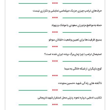
•••
حرف‌های ترامپ چیزی جز یک دیپلماسی نمایشی و تکراری نیست
•••
حمله به مواضع مزدوران سعودی با موشک و پهپاد
•••
بسیج ظرفیت‌ها برای تعیین وضعیت خلبانان سوخو
•••
استیصال ترامپ | چرا زمان،برگ برنده ایران شده است؟
•••
کوچ بازیگران از شبکه خانگی به سیما
•••
ناگفته های زندگی شهید «حسین ستوده»
•••
تکذیب ادعایی درباره نحوه ردزنی محل استقرار شهید لاریجانی
•••