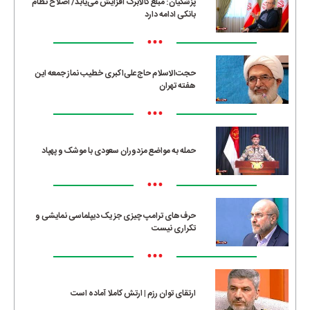
پزشکیان: مبلغ کالابرگ افزایش می‌یابد/ اصلاح نظام
بانکی ادامه دارد
•••
حجت‌الاسلام حاج‌علی‌اکبری خطیب نماز جمعه این
هفته تهران
•••
حمله به مواضع مزدوران سعودی با موشک و پهپاد
•••
حرف‌های ترامپ چیزی جز یک دیپلماسی نمایشی و
تکراری نیست
•••
ارتقای توان رزم | ارتش کاملا آماده است