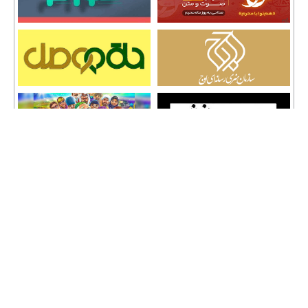
تمامی حقوق نشر مطالب و حق کپی رایت برای وب سایت سراج 24 محفوظ است و هرگونه