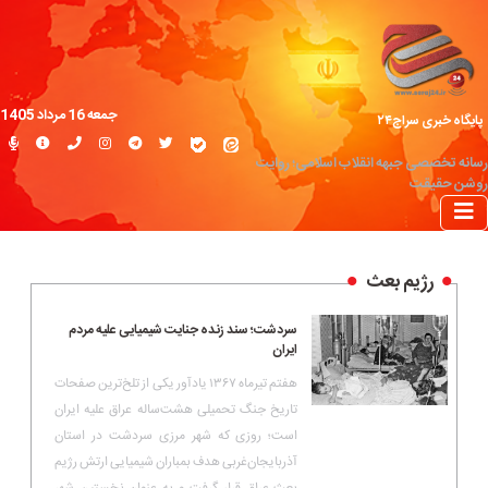
جمعه 16 مرداد 1405
پایگاه خبری سراج۲۴
رسانه تخصصی جبهه انقلاب اسلامی؛ روایت
روشن حقیقت
رژیم بعث
سردشت؛ سند زنده جنایت شیمیایی علیه مردم
ایران
هفتم تیرماه ۱۳۶۷ یادآور یکی از تلخ‌ترین صفحات
تاریخ جنگ تحمیلی هشت‌ساله عراق علیه ایران
است؛ روزی که شهر مرزی سردشت در استان
آذربایجان‌غربی هدف بمباران شیمیایی ارتش رژیم
بعث عراق قرار گرفت و به عنوان نخستین شهر