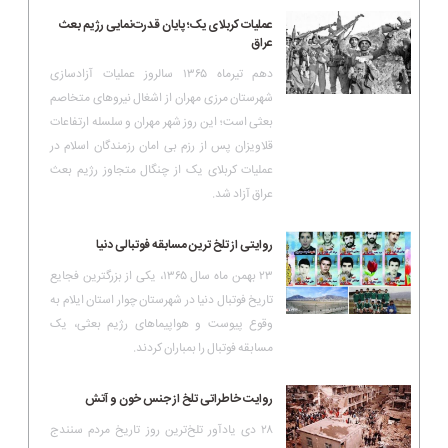
عملیات کربلای یک؛ پایان قدرت‌نمایی رژیم بعث
عراق
دهم تیرماه ۱۳۶۵ سالروز عملیات آزادسازی
شهرستان مرزی مهران از اشغال نیروهای متخاصم
بعثی است؛ این روز شهر مهران و سلسله ارتفاعات
قلاویزان پس از رزم بی امان رزمندگان اسلام در
عملیات کربلای یک از چنگال متجاوز رژیم بعث
عراق آزاد شد.
روایتی از تلخ ترین مسابقه فوتبالی دنیا
۲۳ بهمن ماه سال ۱۳۶۵، یکی از بزرگترین فجایع
تاریخ فوتبال دنیا در شهرستان چوار استان ایلام به
وقوع پیوست و هواپیماهای رژیم بعثی، یک
مسابقه فوتبال را بمباران کردند.
روایت خاطراتی تلخ از جنس خون و آتش
۲۸ دی یادآور تلخ‌ترین روز تاریخ مردم سنندج