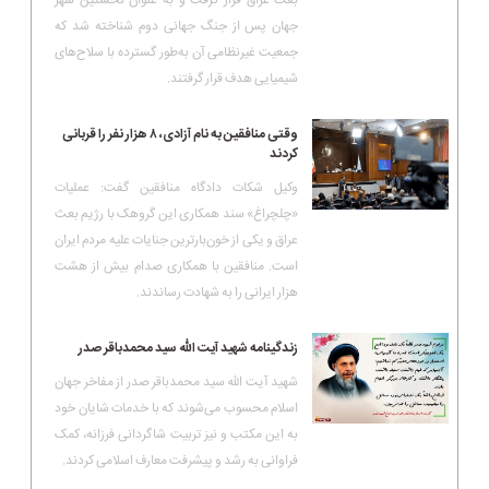
جهان پس از جنگ جهانی دوم شناخته شد که
جمعیت غیرنظامی آن به‌طور گسترده با سلاح‌های
شیمیایی هدف قرار گرفتند.
وقتی منافقین به نام آزادی، ۸ هزار نفر را قربانی
کردند
وکیل شکات دادگاه منافقین گفت: عملیات
«چلچراغ» سند همکاری این گروهک با رژیم بعث
عراق و یکی از خون‌بارترین جنایات علیه مردم ایران
است. منافقین با همکاری صدام بیش از هشت
هزار ایرانی را به شهادت رساندند.
زندگینامه شهید آیت الله سید محمدباقر صدر
شهید آیت الله سید محمدباقر صدر از مفاخر جهان
اسلام محسوب می‌شوند که با خدمات شایان خود
به این مکتب و نیز تربیت شاگردانی فرزانه، کمک
فراوانی به رشد و پیشرفت معارف اسلامی کردند.