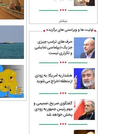
•••
بیشتر
توئیت ها و ویراستی های برگزیده
حرف‌های ترامپ چیزی
جز یک دیپلماسی نمایشی
و تکراری نیست
•••
هشدار به آمریکا: به زودی
از منطقه اخراج می‌شوید
•••
گفتگوی صریح، صمیمی و
مهم رئیس جمهور به زودی
پخش خواهد شد
•••