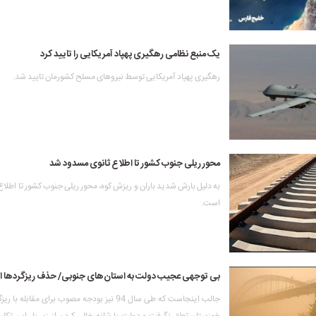
یک منبع نظامی رهگیری پهپاد آمریکایی را تایید کرد
رهگیری پهپاد آمریکایی توسط نیروهای مسلح کشورمان تایید شد.
محور ریلی جنوب کشور تا اطلاع ثانوی مسدود شد
به دلیل بارش شدید باران و ریزش کوه، محور ریلی جنوب کشور تا اطلا
است.
بی توجهی عجیب دولت به استان‌های جنوبی/ حذف ریزگردها از بو
جالب اینجاست که طی سال 94 نیز بودجه مصوب برای مقابله