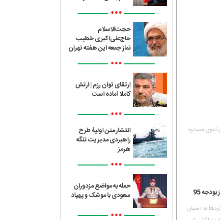
•••
حجت‌الاسلام
حاج‌علی‌اکبری خطیب
نماز جمعه این هفته تهران
•••
ارتقای توان رزم | ارتش
کاملا آماده است
•••
ع ثانوی مسدود
انتشار متن اولیۀ طرح
راهبردی مدیریت تنگه
هرمز
•••
حمله به مواضع مزدوران
دجه 95
سعودی با موشک و پهپاد
 با ریزگردها به استان
•••