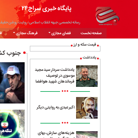
پایگاه خبری سراج۲۴
رسانه تخصصی جبهه انقلاب اسلامی؛ روایت روشن حقیق
صفحه نخست
فضای مجازی
فرهنگ مجازی
اق
قیمت سکه و ارز
جنوب کش
یادداشت
یادداشت سردار سید مجید
موسوی در توصیف
فرماندهان شهید هوافضا
•••
اکبر عبدی به روایتی دیگر
•••
هزینه‌های سازش، بهای