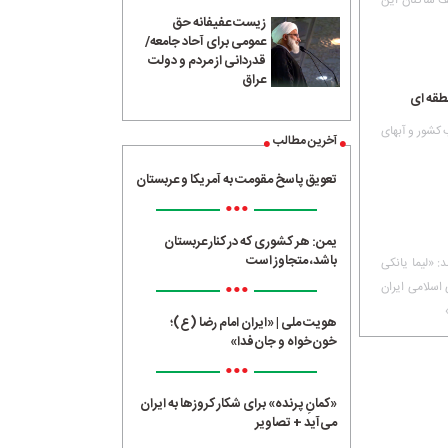
یف ساکنان این
زیست عفیفانه حق
عمومی برای آحاد جامعه/
قدردانی از مردم و دولت
عراق
طقه ای
کشور و آبهای
آخرین مطالب
تعویق پاسخ مقومت به آمریکا و عربستان
•••
یمن: هر کشوری که در کنار عربستان
باشد، متجاوز است
: «لیما یانکی
•••
ری اسلامی ایران
هویت ملی | «ایران امام رضا (ع)؛
خون‌خواه و جان‌فدا»
•••
«کمانِ پرنده» برای شکار کروزها به ایران
می‌آید + تصاویر