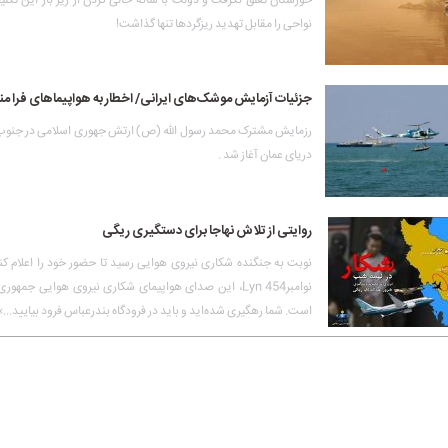
خوزستان تعلق نگرفت و دولت با شانه خالی کردن از زیر بار این تکل
نواحی را مقابل تهدید ریزگردها تنها گذاشت!
جزئیات آزمایش موشک‌های ایرانی/ اخطار به هواپیماهای فرا من
رزمایش مشترک محمد رسول الله (ص) ارتش جهوری اسلامی در جنوب 
دریای عمان آغاز شد .
روایتی از تلاش نهاجا برای دستگیری ریگی
نوبت به جنگنده شکاری نیروی هوایی رسید تا حضور خود را اعلام کند
نوامبرLyn 454، این صدای هواپیمای شکاری نیروی هوایی جمهو
است. شما رهگیری شده‌اید و باید در فرودگاه بندرعباس فرود بیایید...»