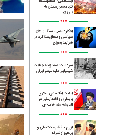
ایستادگی/ «مقاومت»
تنها مسیرِ رسیدن به
پیروزی
•••
افکار عمومی، سیگنال‌های
سیاسی و منطق مذاکره در
شرایط بحران
•••
سردشت؛ سند زنده جنایت
شیمیایی علیه مردم ایران
•••
امنیت اقتصادی؛ ستون
پایداری و اقتدار ملی در
اندیشه امام خامنه‌ای
•••
لزوم حفظ وحدت ملی و
پرهیز از تفرقه