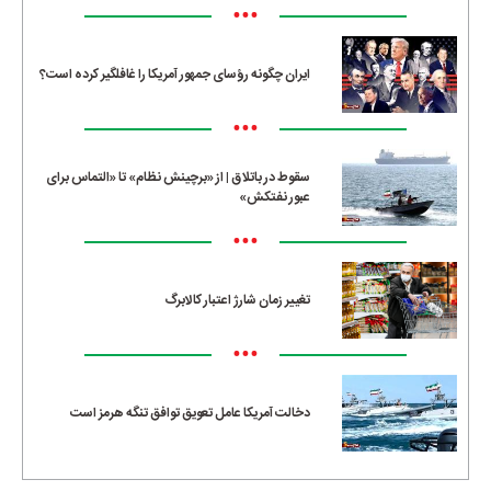
•••
ایران چگونه رؤسای جمهور آمریکا را غافلگیر کرده است؟
•••
سقوط در باتلاق | از «برچینش نظام» تا «التماس برای
عبور نفتکش»
•••
تغییر زمان شارژ اعتبار کالابرگ
•••
دخالت آمریکا عامل تعویق توافق تنگه هرمز است