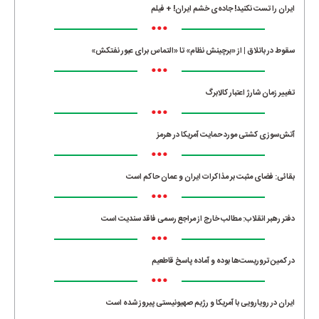
ایران را تست نکنید! جاده‌ی خشم ایران! + فیلم
•••
سقوط در باتلاق | از «برچینش نظام» تا «التماس برای عبور نفتکش»
•••
تغییر زمان شارژ اعتبار کالابرگ
•••
آتش‌سوزی کشتی مورد حمایت آمریکا در هرمز
•••
بقائی: فضای مثبت بر مذاکرات ایران و عمان حاکم است
•••
دفتر رهبر انقلاب: مطالب خارج از مراجع رسمی فاقد سندیت است
•••
در کمین تروریست‌ها بوده و آماده پاسخ قاطعیم
•••
ایران در رویارویی با آمریکا و رژیم صهیونیستی پیروز شده است