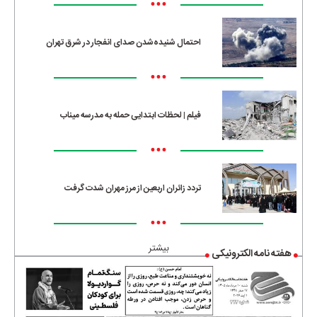
•••
احتمال شنیده‌شدن صدای انفجار در شرق تهران
•••
فیلم | لحظات ابتدایی حمله به مدرسه میناب
•••
تردد زائران اربعین از مرز مهران شدت گرفت
•••
بیشتر
هفته نامه الکترونیکی