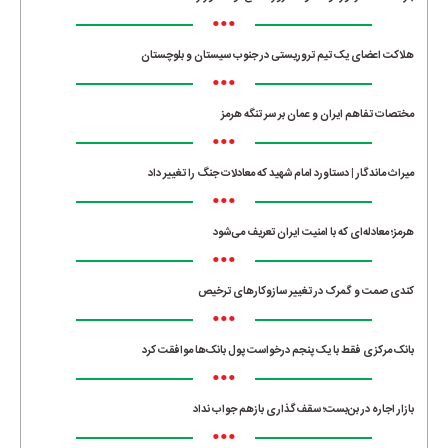
•••
هلاکت اعضای یک تیم تروریستی در جنوب سیستان و بلوچستان
•••
مختصات تفاهم ایران و عمان بر سر تنگه هرمز
•••
میراث ماندگار | دستاورد امام شهید که معادلات جنگ را تغییر داد
•••
هرمز؛ معادله‌ای که با امنیت ایران تعریف می‌شود
•••
کندی صمت و گمرک در تغییر سازوکارهای ترخیص
•••
بانک مرکزی فقط با یک‌ پنجم درخواست پول بانک‌ها موافقت کرد
•••
بازار اجاره در بن‌بست؛ سقف‌گذاری بازهم جواب نداد
•••