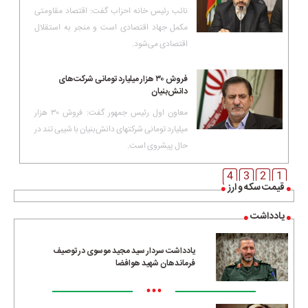
نائب رئیس خانه احزاب گفت: اقتصاد مقاومتی
مکمل جهاد اقتصادی است و منجر به استقلال
اقتصادی می‌شود.
فروش ۳۰ هزار میلیارد تومانی شرکت‌های
دانش‌بنیان
معاون اول رئیس جمهور گفت: فروش ۳۰ هزار
میلیارد تومانی شرکتهای دانش‌بنیان با شیبی تند در
حال پیشروی است.
4
3
2
1
قیمت سکه و ارز
یادداشت
یادداشت سردار سید مجید موسوی در توصیف
فرماندهان شهید هوافضا
•••