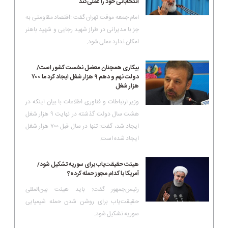
انتخاباتی خود را عملی‌کند
امام جمعه موقت تهران گفت :اقتصاد مقاومتی به
جز با مدیرانی در طراز شهید رجایی و شهید باهنر
امکان ندارد عملی شود.
بیکاری همچنان معضل نخست کشور است/
دولت نهم و دهم ۹ هزار شغل ایجاد کرد ما ۷۰۰
هزار شغل
وزیر ارتباطات و فناوری اطلاعات با بیان اینکه در
هشت سال دولت گذشته در نهایت ۹ هزار شغل
ایجاد شد، گفت: ‌تنها در سال قبل ۷۰۰ هزار شغل
ایجاد شده است.
هیئت حقیقت‌یاب برای سوریه تشکیل شود/
آمریکا با کدام مجوز حمله کرده؟
رئیس‌جمهور گفت: باید هیئت‌ بین‌المللی
حقیقت‌یاب برای روشن شدن حمله شیمیایی
سوریه تشکیل شود.