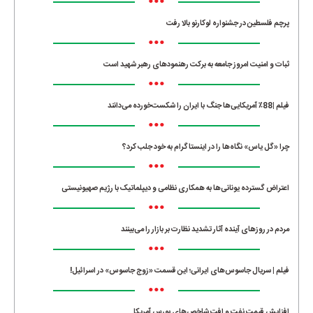
•••
پرچم فلسطین در جشنواره لوکارنو بالا رفت
•••
ثبات و امنیت امروز جامعه به برکت رهنمودهای رهبر شهید است
•••
فیلم |88٪ آمریکایی‌ها جنگ با ایران را شکست‌خورده می‌دانند
•••
چرا «گل یاس» نگاه‌ها را در اینستاگرام به خود جلب کرد؟
•••
اعتراض گسترده یونانی‌ها به همکاری نظامی و دیپلماتیک با رژیم صهیونیستی
•••
مردم در روزهای آینده آثار تشدید نظارت بر بازار را می‌بینند
•••
فیلم | سریال جاسوس‌های ایرانی؛ این قسمت «زوج جاسوس» در اسرائیل!
•••
افزایش قیمت نفت و افت شاخص‌های بورس آمریکا