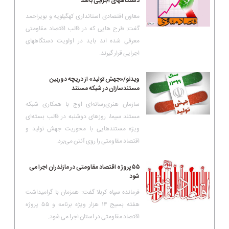
دستگاههای اجرایی باشد
معاون اقتصادی استانداری کهگیلویه و بویراحمد
گفت: طرح هایی که در قالب اقتصاد مقاومتی
معرفی شده اند باید در اولویت دستگاههای
اجرایی قرار گیرند.
ویدئو/«جهش تولید» از دریچه دوربین
مستندسازان در شبکه مستند
سازمان هنری‌رسانه‌ای اوج با همکاری شبکه
مستند سیما، روزهای دوشنبه‌ در قالب بسته‌ای
ویژه مستندهایی با محوریت جهش تولید و
اقتصاد مقاومتی را روی آنتن می‌برد.
۵۵ پروژه اقتصاد مقاومتی در مازندران اجرا می
شود
فرمانده سپاه کربلا گفت: همزمان با گرامیداشت
هفته بسیج ۱۴ هزار ویژه برنامه و ۵۵ پروژه
اقتصاد مقاومتی در استان اجرا می شود.