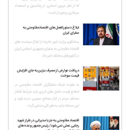
که از نظر نیروی انسانی، از پتانسیل و استعداد
سرشاری برخوردار است.
ابلاغ دستورالعمل‌های اقتصادمقاومتی به
سفرای ایران
سخنگوی وزارت امور خارجه از ابلاغ سیاست های
اقتصاد مقاومتی به سفرای جمهوری اسلامی ایران
در کشورهای مختلف خبر داد.
دریافت عوارض از مصرف بنزین به جای افزایش
قیمت سوخت
به عقیده شبکه تحلیلگران اقتصاد مقاومتی در
اصلاح قیمت حامل های انرژی باید شرایط اقشار
مختلف مردم در کنار مصالح عمومی دیده شود و
این مسئله نباید به طور کلی منتفی گردد.
اقتصاد مقاومتی به جز با مدیرانی در طراز شهید
رجایی عملی نمی‌شود/ رئیس‌جمهور وعده‌های