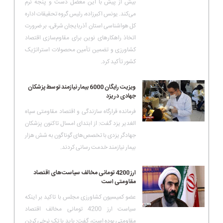
بیش از پیش با این معضل دست و پنجه نرم
می‌کند. یونس اکبرزاده، رئیس گروه تحقیقات اداره
کل هواشناسی استان آذربایجان شرقی، بر ضرورت
اتخاذ راهکارهای نوین برای مقاوم‌سازی اقتصاد
کشاورزی و تضمین تأمین محصولات استراتژیک
کشور تأکید کرد.
ویزیت رایگان 6000 بیمار نیازمند توسط پزشکان
جهادی در یزد
فرمانده قرارگاه سازندگی و اقتصاد مقاومتی سپاه
الغدیر یزد گفت: از ابتدای امسال تاکنون پزشکان
جهادگر یزدی با تخصص‌های گوناگون به شش هزار
بیمار نیازمند خدمت رسانی کردند.
ارز 4200 تومانی مخالف سیاست‌های اقتصاد
مقاومتی است
عضو کمیسیون کشاورزی مجلس با تاکید بر اینکه
سیاست ارز 4200 تومانی مخالف اقتصاد
مقاومتی بوده است، گفت: باید با تک نرخی کردن