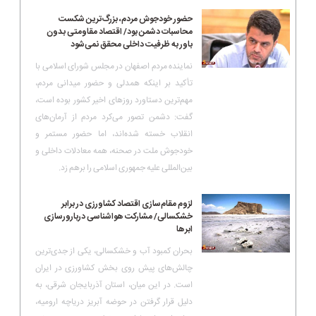
حضور خودجوش مردم، بزرگ‌ترین شکست
محاسبات دشمن بود/ اقتصاد مقاومتی بدون
باور به ظرفیت داخلی محقق نمی‌شود
نماینده مردم اصفهان در مجلس شورای اسلامی با
تأکید بر اینکه همدلی و حضور میدانی مردم،
مهم‌ترین دستاورد روزهای اخیر کشور بوده است،
گفت: دشمن تصور می‌کرد مردم از آرمان‌های
انقلاب خسته شده‌اند، اما حضور مستمر و
خودجوش ملت در صحنه، همه معادلات داخلی و
بین‌المللی علیه جمهوری اسلامی را برهم زد.
لزوم مقا‌م‌سازی اقتصاد کشاورزی در برابر
خشکسالی/ مشارکت هواشناسی دربارورسازی
ابرها
بحران کمبود آب و خشکسالی، یکی از جدی‌ترین
چالش‌های پیش روی بخش کشاورزی در ایران
است. در این میان، استان آذربایجان شرقی، به
دلیل قرار گرفتن در حوضه آبریز دریاچه ارومیه،